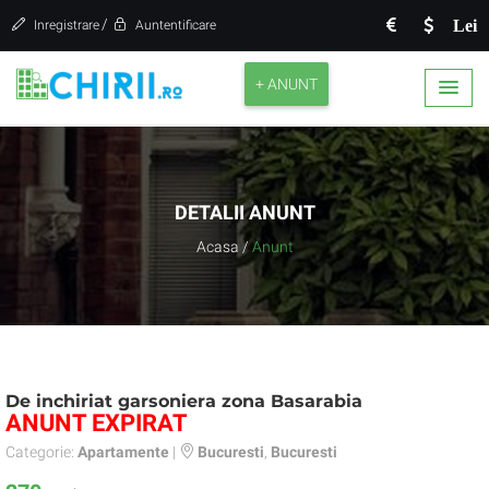
/
Lei
Inregistrare
Auntentificare
+ ANUNT
DETALII ANUNT
Acasa
/
Anunt
De inchiriat garsoniera zona Basarabia
ANUNT EXPIRAT
Categorie:
Apartamente
|
Bucuresti
,
Bucuresti