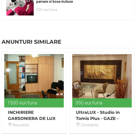
parcare si boxa incluse
550 eur/luna
ANUNTURI SIMILARE
1500 eur/luna
350 eur/luna
INCHIRIERE
UltraLUX - Studio in
GARSONIERA DE LUX
Tomis Plus - GAZE -
MOBILATA VAV
PARCARE - 350 euro
Bucuresti
Constanta
PANDURI/TENTANT