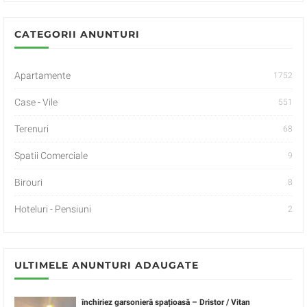
CATEGORII ANUNTURI
Apartamente
1752
Case - Vile
551
Terenuri
68
Spatii Comerciale
9
Birouri
8
Hoteluri - Pensiuni
2
ULTIMELE ANUNTURI ADAUGATE
închiriez garsonieră spațioasă – Dristor / Vitan