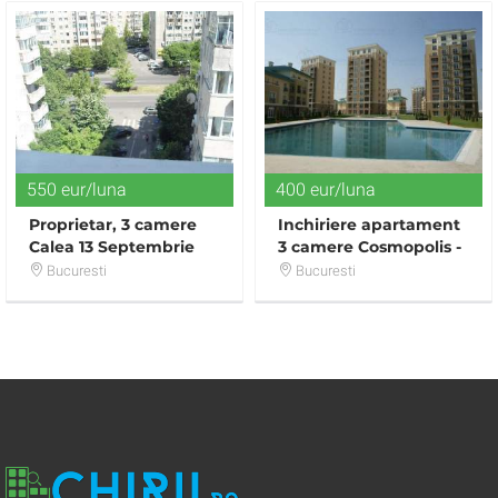
550 eur/luna
400 eur/luna
Proprietar, 3 camere
Inchiriere apartament
Calea 13 Septembrie
3 camere Cosmopolis -
(intersectie cu
complet mobilat -
Bucuresti
Bucuresti
Panduri)
400eur