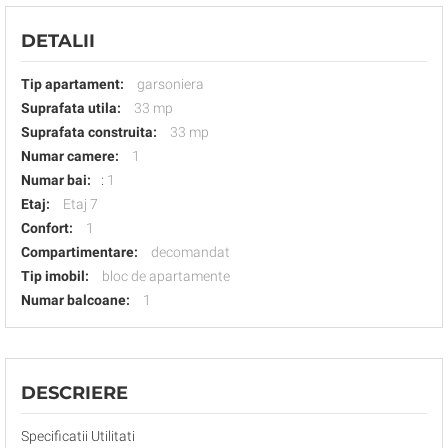
DETALII
Tip apartament:
garsoniera
Suprafata utila:
33 mp
Suprafata construita:
33 mp
Numar camere:
1
Numar bai:
:
1
Etaj:
Etaj 7
Confort:
1
Compartimentare:
decomandat
Tip imobil:
bloc de apartamente
Numar balcoane:
1
DESCRIERE
Specificatii Utilitati