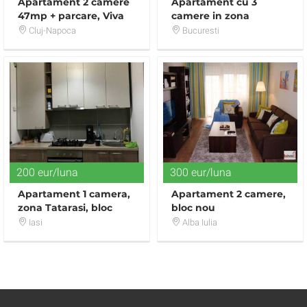
Apartament 2 camere
Apartament cu 3
47mp + parcare, Viva
camere in zona
City, bloc 3 portocaliu
Soseaua Nordului
Cluj-Napoca
Bucuresti
200 eur/luna
300 eur/luna
Apartament 1 camera,
Apartament 2 camere,
zona Tatarasi, bloc
bloc nou
nou,
Iasi
Alba Iulia