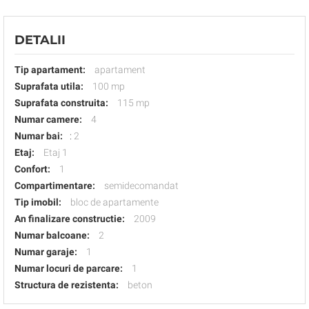
DETALII
Tip apartament:
apartament
Suprafata utila:
100 mp
Suprafata construita:
115 mp
Numar camere:
4
Numar bai:
:
2
Etaj:
Etaj 1
Confort:
1
Compartimentare:
semidecomandat
Tip imobil:
bloc de apartamente
An finalizare constructie:
2009
Numar balcoane:
2
Numar garaje:
1
Numar locuri de parcare:
1
Structura de rezistenta:
beton