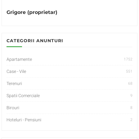
Grigore (proprietar)
CATEGORII ANUNTURI
Apartamente
1752
Case - Vile
551
Terenuri
68
Spatii Comerciale
9
Birouri
8
Hoteluri - Pensiuni
2