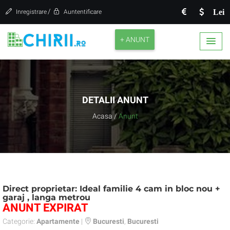
/
Lei
Inregistrare
Auntentificare
+ ANUNT
DETALII ANUNT
Acasa
/
Anunt
Direct proprietar: Ideal familie 4 cam in bloc nou +
garaj , langa metrou
ANUNT EXPIRAT
Categorie:
Apartamente
|
Bucuresti
,
Bucuresti