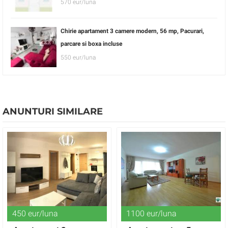
570 eur/luna
Chirie apartament 3 camere modern, 56 mp, Pacurari,
parcare si boxa incluse
550 eur/luna
ANUNTURI SIMILARE
450 eur/luna
1100 eur/luna