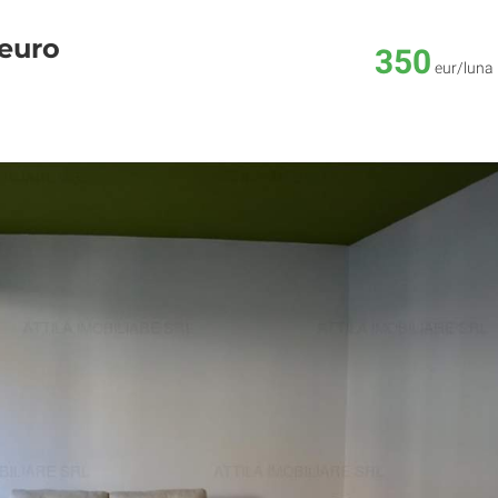
 euro
350
eur/luna