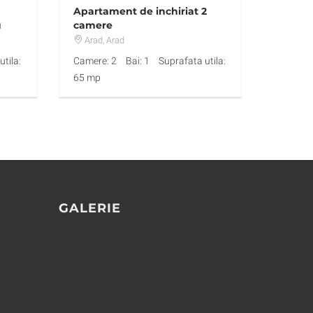
Apartament de inchiriat 2
u
camere
Arad
, Arad
tila:
Camere: 2
Bai: 1
Suprafata utila:
65 mp
GALERIE