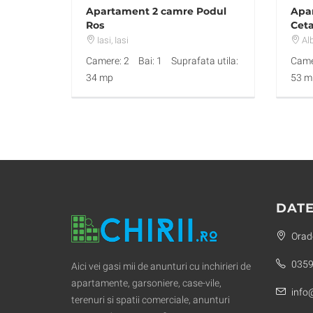
Apartament 2 camre Podul
Apa
Ros
Cet
Iasi
, Iasi
Alb
Camere: 2
Bai: 1
Suprafata utila:
Came
34 mp
53 m
DATE
Orade
0359
Aici vei gasi mii de anunturi cu inchirieri de
apartamente, garsoniere, case-vile,
info@
terenuri si spatii comerciale, anunturi