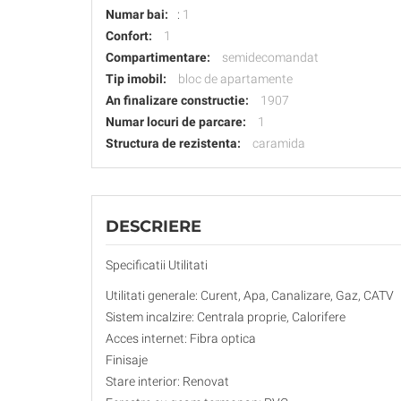
Numar bai:
:
1
Confort:
1
Compartimentare:
semidecomandat
Tip imobil:
bloc de apartamente
An finalizare constructie:
1907
Numar locuri de parcare:
1
Structura de rezistenta:
caramida
DESCRIERE
Specificatii Utilitati
Utilitati generale: Curent, Apa, Canalizare, Gaz, CATV
Sistem incalzire: Centrala proprie, Calorifere
Acces internet: Fibra optica
Finisaje
Stare interior: Renovat