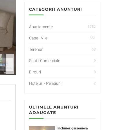
CATEGORII ANUNTURI
Apartamente
1752
Case - Vile
551
Terenuri
68
Spatii Comerciale
9
Birouri
8
Hoteluri - Pensiuni
2
ULTIMELE ANUNTURI
ADAUGATE
închiriez garsonieră