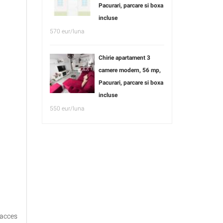
Pacurari, parcare si boxa
incluse
570 eur/luna
Chirie apartament 3
camere modern, 56 mp,
Pacurari, parcare si boxa
incluse
550 eur/luna
 acces