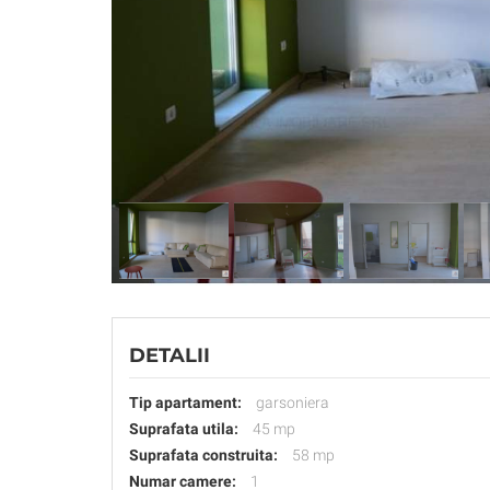
DETALII
Tip apartament:
garsoniera
Suprafata utila:
45 mp
Suprafata construita:
58 mp
Numar camere:
1