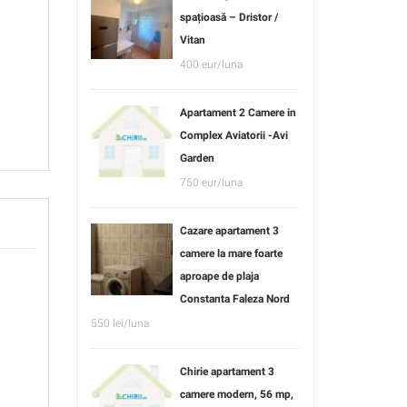
spațioasă – Dristor /
Vitan
400 eur/luna
Apartament 2 Camere in
Complex Aviatorii -Avi
Garden
750 eur/luna
Cazare apartament 3
camere la mare foarte
aproape de plaja
Constanta Faleza Nord
550 lei/luna
Chirie apartament 3
camere modern, 56 mp,