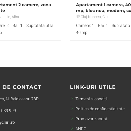
rtament 2 camere, zona
Apartament 1 camera, 40
ate
mp, bloc nou, modern, c
garaj si terasa, in Marasti
a Iulia
, Alba
Cluj-Napoca
, Cluj
re: 2
Bai: 1
Suprafata utila:
Camere: 1
Bai: 1
Suprafata u
p
40 mp
 DE CONTACT
LINK-URI UTILE
a, N. Beldiceanu 78D
Termeni si conditii
Politica de confidentialitate
 089 999
Promovare anunt
chirii.ro
ANPC