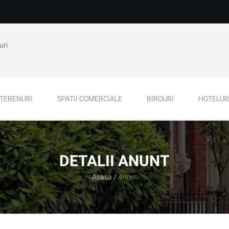
uri
TERENURI
SPATII COMERCIALE
BIROURI
HOTELURI
DETALII ANUNT
Acasa
/
Anunt