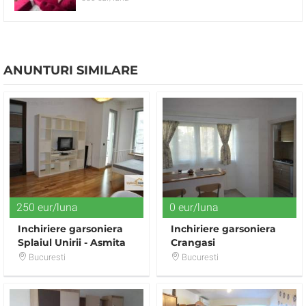
ANUNTURI SIMILARE
250 eur/luna
0 eur/luna
Inchiriere garsoniera
Inchiriere garsoniera
Splaiul Unirii - Asmita
Crangasi
Gardens!
Bucuresti
Bucuresti