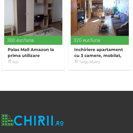
300 eur/luna
320 eur/luna
Palas Mall Amazon la
Inchiriere apartament
prima utilizare
cu 3 camere, mobilat,
renovare 2017
utilat, zona Fortuna-
Iasi
Targu Mures
Corina