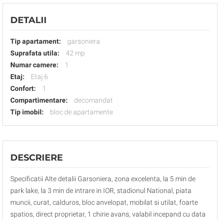
DETALII
Tip apartament:
garsoniera
Suprafata utila:
42 mp
Numar camere:
1
Etaj:
Etaj 6
Confort:
1
Compartimentare:
decomandat
Tip imobil:
bloc de apartamente
DESCRIERE
Specificatii Alte detalii Garsoniera, zona excelenta, la 5 min de
park lake, la 3 min de intrare in IOR, stadionul National, piata
muncii, curat, calduros, bloc anvelopat, mobilat si utilat, foarte
spatios, direct proprietar, 1 chirie avans, valabil incepand cu data