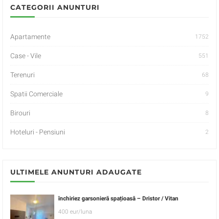
CATEGORII ANUNTURI
Apartamente
1752
Case - Vile
551
Terenuri
68
Spatii Comerciale
9
Birouri
8
Hoteluri - Pensiuni
2
ULTIMELE ANUNTURI ADAUGATE
închiriez garsonieră spațioasă – Dristor / Vitan
400 eur/luna