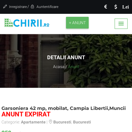
/
Lei
Inregistrare
Auntentificare
+ ANUNT
DETALII ANUNT
Acasa
/
Anunt
Garsoniera 42 mp, mobilat, Campia Libertii,Muncii
ANUNT EXPIRAT
Categorie:
Apartamente
|
Bucuresti
,
Bucuresti