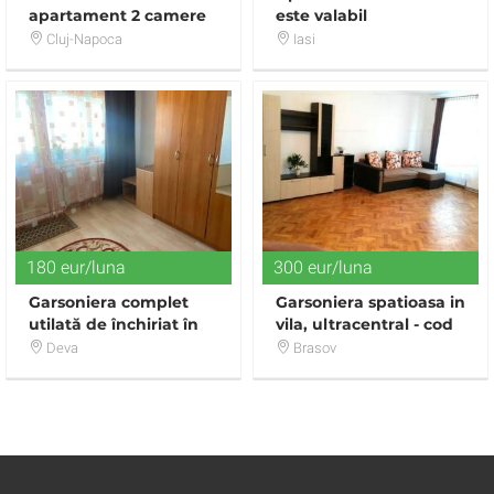
apartament 2 camere
este valabil
in Gheorgheni (Viva
Cluj-Napoca
Iasi
City Residence)
180 eur/luna
300 eur/luna
Garsoniera complet
Garsoniera spatioasa in
utilată de închiriat în
vila, ultracentral - cod
zona Marasti din Deva.
5088
Deva
Brasov