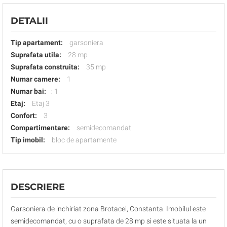
DETALII
Tip apartament:
garsoniera
Suprafata utila:
28 mp
Suprafata construita:
35 mp
Numar camere:
1
Numar bai:
:
1
Etaj:
Etaj 3
Confort:
3
Compartimentare:
semidecomandat
Tip imobil:
bloc de apartamente
DESCRIERE
Garsoniera de inchiriat zona Brotacei, Constanta. Imobilul este
semidecomandat, cu o suprafata de 28 mp si este situata la un