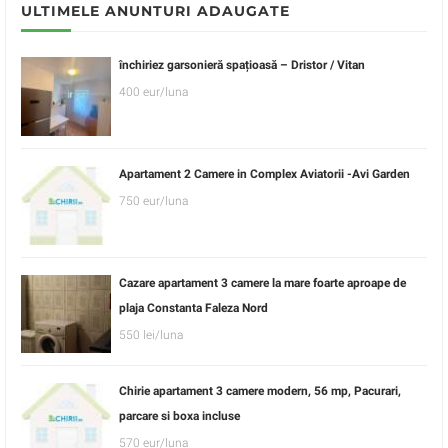
ULTIMELE ANUNTURI ADAUGATE
închiriez garsonieră spațioasă – Dristor / Vitan
400 eur/luna
Apartament 2 Camere in Complex Aviatorii -Avi Garden
750 eur/luna
Cazare apartament 3 camere la mare foarte aproape de
plaja Constanta Faleza Nord
550 lei/luna
Chirie apartament 3 camere modern, 56 mp, Pacurari,
parcare si boxa incluse
570 eur/luna