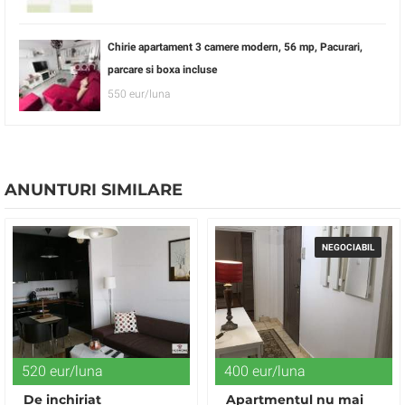
Chirie apartament 3 camere modern, 56 mp, Pacurari,
parcare si boxa incluse
550 eur/luna
ANUNTURI SIMILARE
NEGOCIABIL
520 eur/luna
400 eur/luna
De inchiriat
Apartmentul nu mai