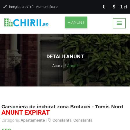
/
Lei
Inregistrare
Auntentificare
+ ANUNT
DETALII ANUNT
Acasa
/
Anunt
Garsoniera de inchirat zona Brotacei - Tomis Nord
ANUNT EXPIRAT
Categorie:
Apartamente
|
Constanta
,
Constanta