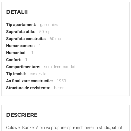
DETALII
Tip apartament:
garsoniera
Suprafata utila:
50 mp
Suprafata construita:
60 mp
Numar camere:
1
Numar bai:
:
1
Confort:
1
Compartimentare:
semidecomandat
Tip imobil:
casa/vila
An finalizare constructie:
1950
Structura de rezistenta:
beton
DESCRIERE
Coldwell Banker Alpin va propune spre inchiriere un studio, situat