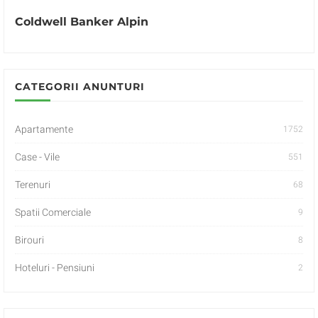
Coldwell Banker Alpin
CATEGORII ANUNTURI
Apartamente
1752
Case - Vile
551
Terenuri
68
Spatii Comerciale
9
Birouri
8
Hoteluri - Pensiuni
2