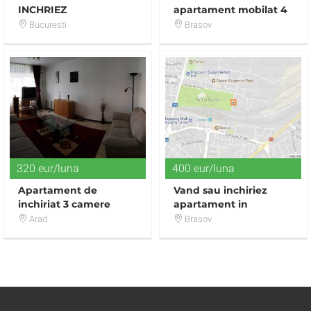
INCHRIEZ
apartament mobilat 4
GARSONIERA
camere in vila
Bucuresti
Brasov
320 eur/luna
400 eur/luna
Apartament de
Vand sau inchiriez
inchiriat 3 camere
apartament in
complex Coresi
Arad
Brasov
Avangarden, Brasov