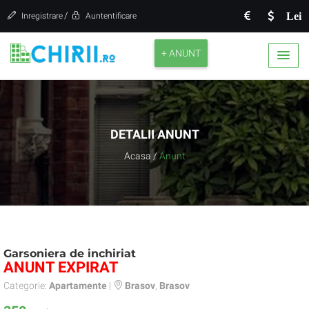
/
Lei
Inregistrare
Auntentificare
+ ANUNT
DETALII ANUNT
Acasa
/
Anunt
Garsoniera de inchiriat
ANUNT EXPIRAT
Categorie:
Apartamente
|
Brasov
,
Brasov