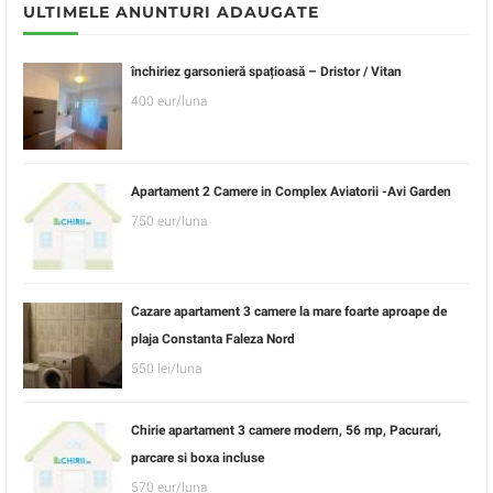
ULTIMELE ANUNTURI ADAUGATE
închiriez garsonieră spațioasă – Dristor / Vitan
400 eur/luna
Apartament 2 Camere in Complex Aviatorii -Avi Garden
750 eur/luna
Cazare apartament 3 camere la mare foarte aproape de
plaja Constanta Faleza Nord
550 lei/luna
Chirie apartament 3 camere modern, 56 mp, Pacurari,
parcare si boxa incluse
570 eur/luna