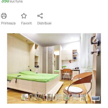
350
eur/luna
Printeaza
Favorit
Distribuie