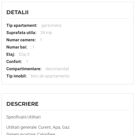
DETALII
Tip apartament:
garsoniera
Suprafata utila:
34 mp
Numar camere:
1
Numar bai:
:
1
Etaj:
Etaj 5
Confort:
1
Compartimentare:
decomandat
Tip imobil:
bloc de apartamente
DESCRIERE
Specificatii Utilitati
Utilitati generale: Curent, Apa, Gaz
Sistem incalzire: Calorifere