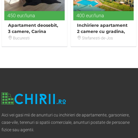
450 eur/luna
400 eur/luna
Apartament deosebit,
Inchiriere apartament
3 camere, Carina
2 camere cu gradina,
Residence - Pipera
terasa si piscina
Bucuresti
Stefanesti-de-Jos
Aici vei gasi mii de anunturi cu inchirieri de apartamente, garsoniere,
case-vile, terenuri si spatii comerciale, anunturi postate de persoane
fizice sau agentii.