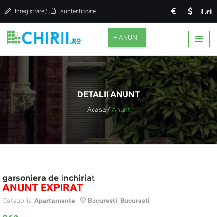
/
Lei
Inregistrare
Auntentificare
+ ANUNT
DETALII ANUNT
Acasa
/
Anunt
garsoniera de inchiriat
ANUNT EXPIRAT
Categorie:
Apartamente
|
Bucuresti
,
Bucuresti