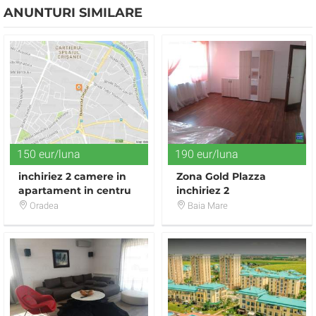
ANUNTURI SIMILARE
150 eur/luna
190 eur/luna
inchiriez 2 camere in
Zona Gold Plazza
apartament in centru
inchiriez 2
(pentru fete)
camere,nemobilat,190euro
Oradea
Baia Mare