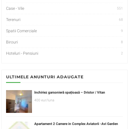
Case - Vile
551
Terenuri
68
Spatii Comerciale
9
Birouri
8
Hoteluri - Pensiuni
2
ULTIMELE ANUNTURI ADAUGATE
închiriez garsonieră spațioasă – Dristor / Vitan
400 eur/luna
Apartament 2 Camere in Complex Aviatorii -Avi Garden