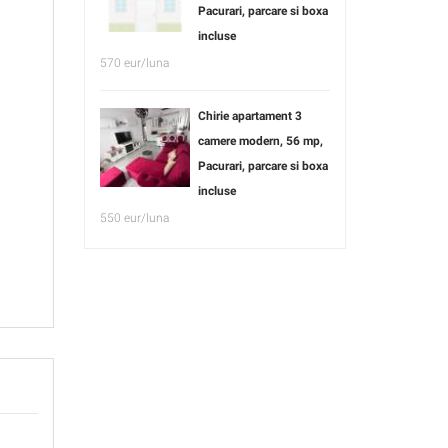
Pacurari, parcare si boxa
incluse
570 eur/luna
Chirie apartament 3
camere modern, 56 mp,
Pacurari, parcare si boxa
incluse
550 eur/luna