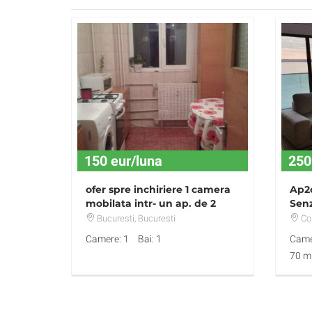
150 eur/luna
250
ofer spre inchiriere 1 camera
Ap2c
mobilata intr- un ap. de 2
Senz
camere TEL: 0723288931
Priv
Bucuresti
, Bucuresti
Co
Camere: 1
Bai: 1
Came
70 m