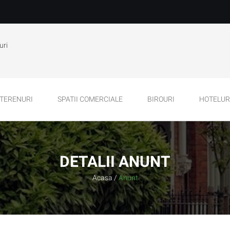
uri
TERENURI
SPATII COMERCIALE
BIROURI
HOTELURI
DETALII ANUNT
Acasa
/
Anunt