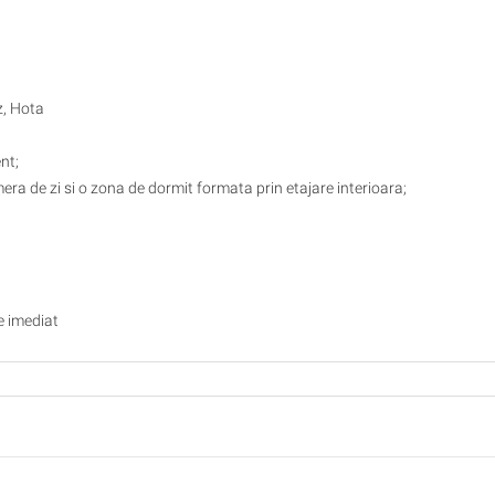
z, Hota
nt;
era de zi si o zona de dormit formata prin etajare interioara;
te imediat