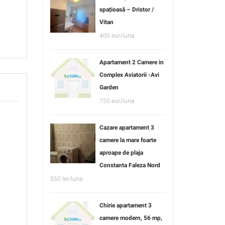
spațioasă – Dristor /
Vitan
400 eur/luna
Apartament 2 Camere in
Complex Aviatorii -Avi
Garden
750 eur/luna
Cazare apartament 3
camere la mare foarte
aproape de plaja
Constanta Faleza Nord
550 lei/luna
Chirie apartament 3
camere modern, 56 mp,