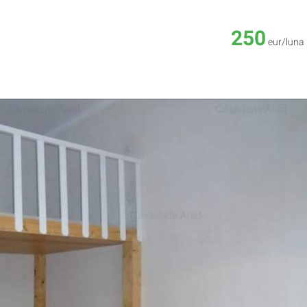
250
eur/luna