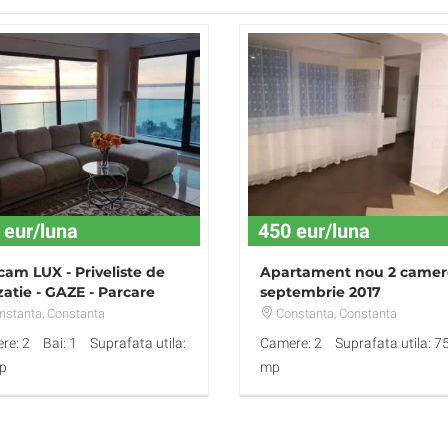
 eur/luna
450 eur/luna
am LUX - Priveliste de
Apartament nou 2 camer
atie - GAZE - Parcare
septembrie 2017
ata - 300euro
nstanta
, Constanta
Constanta
, Constanta
re: 2
Bai: 1
Suprafata utila:
Camere: 2
Suprafata utila: 7
p
mp