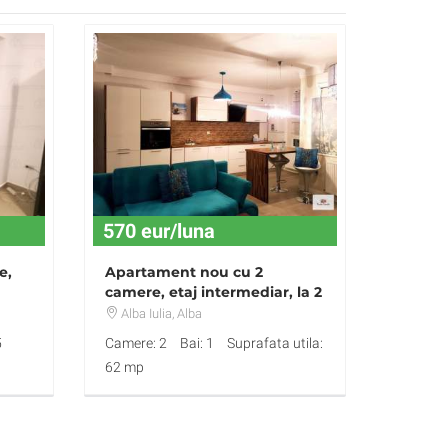
570 eur/luna
e,
Apartament nou cu 2
camere, etaj intermediar, la 2
min de Tribunal
Alba Iulia
, Alba
5
Camere: 2
Bai: 1
Suprafata utila:
62 mp