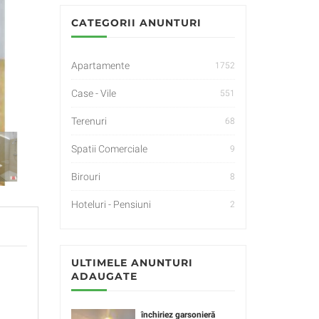
CATEGORII ANUNTURI
Apartamente
1752
Case - Vile
551
Terenuri
68
Spatii Comerciale
9
Birouri
8
Hoteluri - Pensiuni
2
ULTIMELE ANUNTURI
ADAUGATE
închiriez garsonieră