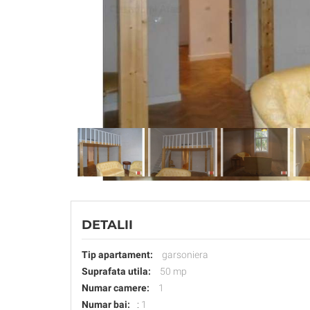
DETALII
Tip apartament:
garsoniera
Suprafata utila:
50 mp
Numar camere:
1
Numar bai:
:
1