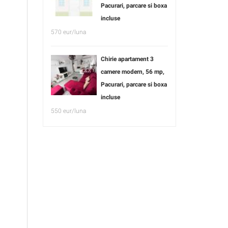
Pacurari, parcare si boxa
incluse
570 eur/luna
Chirie apartament 3
camere modern, 56 mp,
Pacurari, parcare si boxa
incluse
550 eur/luna