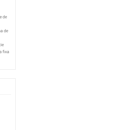
e de
na de
tie
a fixa