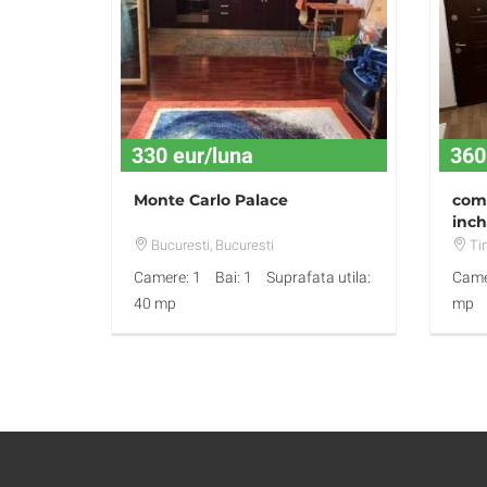
330 eur/luna
360
Monte Carlo Palace
comp
inch
Bucuresti
, Bucuresti
Ti
Camere: 1
Bai: 1
Suprafata utila:
Came
40 mp
mp