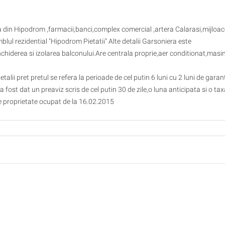
ca din Hipodrom ,farmacii,banci,complex comercial ,artera Calarasi,mijloac
lul rezidential "Hipodrom Pietatii" Alte detalii Garsoniera este
inchiderea si izolarea balconului.Are centrala proprie,aer conditionat,masi
talii pret pretul se refera la perioade de cel putin 6 luni cu 2 luni de garan
a fost dat un preaviz scris de cel putin 30 de zile,o luna anticipata si o tax
te proprietate ocupat de la 16.02.2015