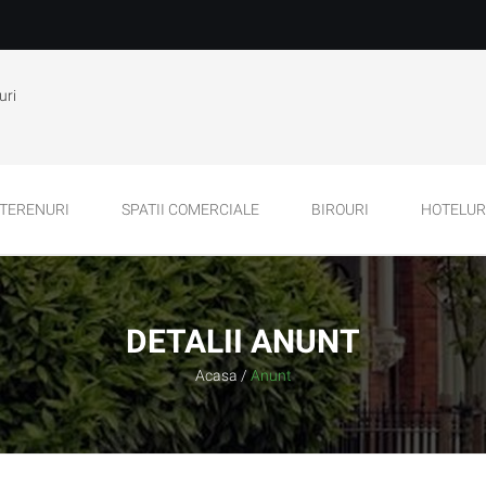
uri
TERENURI
SPATII COMERCIALE
BIROURI
HOTELURI
DETALII ANUNT
Acasa
/
Anunt