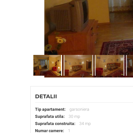
DETALII
Tip apartament:
garsoniera
Suprafata utila:
30 mp
Suprafata construita:
34 mp
Numar camere:
1