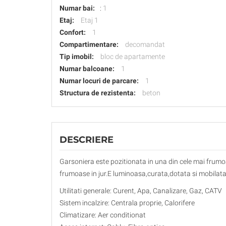
Numar bai:
:
1
Etaj:
Etaj 1
Confort:
1
Compartimentare:
decomandat
Tip imobil:
bloc de apartamente
Numar balcoane:
1
Numar locuri de parcare:
1
Structura de rezistenta:
beton
DESCRIERE
Garsoniera este pozitionata in una din cele mai frum
frumoase in jur.E luminoasa,curata,dotata si mobilata c
Utilitati generale: Curent, Apa, Canalizare, Gaz, CATV
Sistem incalzire: Centrala proprie, Calorifere
Climatizare: Aer conditionat