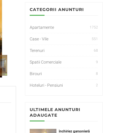
CATEGORII ANUNTURI
Apartamente
1752
Case - Vile
551
Terenuri
68
Spatii Comerciale
9
Birouri
8
Hoteluri - Pensiuni
2
ULTIMELE ANUNTURI
ADAUGATE
închiriez garsonieră