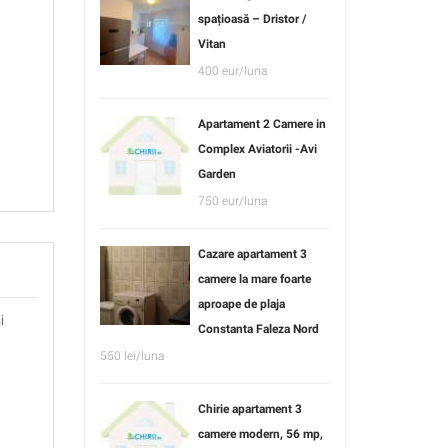
spațioasă – Dristor /
Vitan
400 eur/luna
Apartament 2 Camere in
Complex Aviatorii -Avi
Garden
750 eur/luna
Cazare apartament 3
camere la mare foarte
aproape de plaja
i
Constanta Faleza Nord
550 lei/luna
Chirie apartament 3
camere modern, 56 mp,