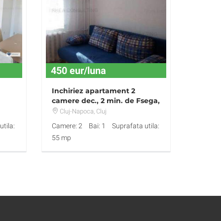
450 eur/luna
Inchiriez apartament 2
camere dec., 2 min. de Fsega,
Gheorgheni
Cluj-Napoca
, Cluj
tila:
Camere: 2
Bai: 1
Suprafata utila:
55 mp