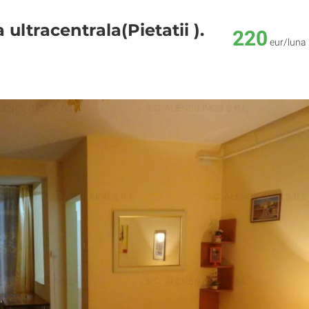
ultracentrala(Pietatii ).
220
eur/luna