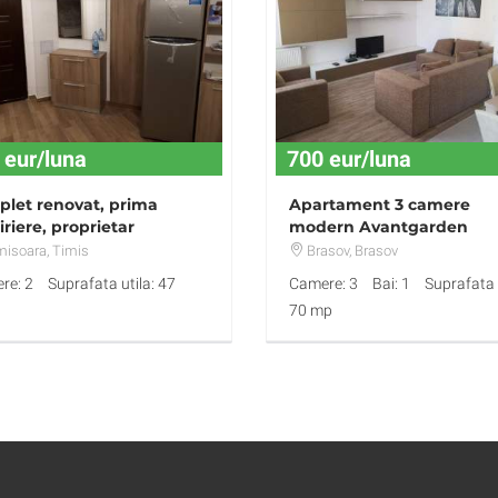
 eur/luna
700 eur/luna
let renovat, prima
Apartament 3 camere
iriere, proprietar
modern Avantgarden
misoara
, Timis
Brasov
, Brasov
re: 2
Suprafata utila: 47
Camere: 3
Bai: 1
Suprafata u
70 mp