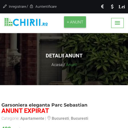
/
Lei
Inregistrare
Auntentificare
+ ANUNT
DETALII ANUNT
Acasa
/
Anunt
Garsoniera eleganta Parc Sebastian
ANUNT EXPIRAT
Categorie:
Apartamente
|
Bucuresti
,
Bucuresti