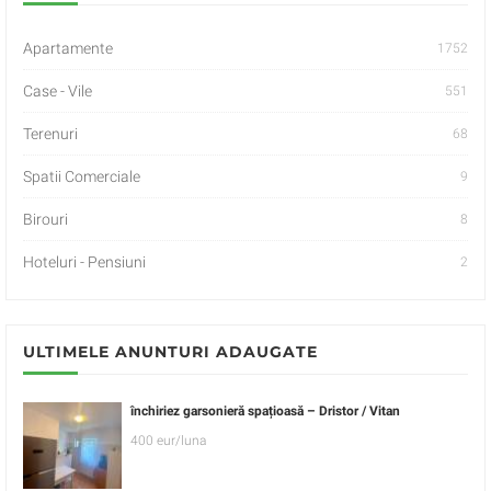
Apartamente
1752
Case - Vile
551
Terenuri
68
Spatii Comerciale
9
Birouri
8
Hoteluri - Pensiuni
2
ULTIMELE ANUNTURI ADAUGATE
închiriez garsonieră spațioasă – Dristor / Vitan
400 eur/luna