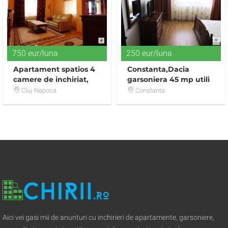
750 eur/luna
250 eur/luna
Apartament spatios 4
Constanta,Dacia
camere de inchiriat,
garsoniera 45 mp utili
chiar langa Hotel
ULTRA LUX !!
Cluj-Napoca
Constanta
Napoca
Aici vei gasi mii de anunturi cu inchirieri de apartamente, garsoniere,