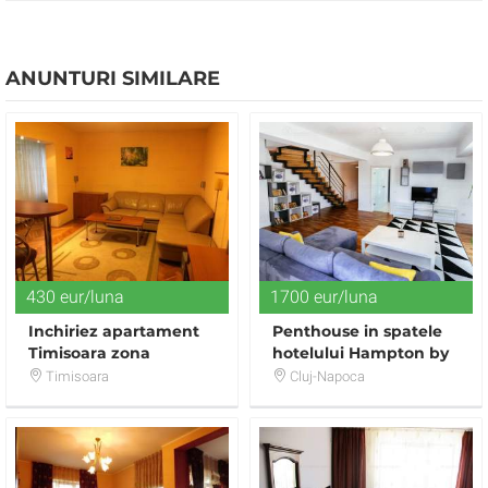
ANUNTURI SIMILARE
430 eur/luna
1700 eur/luna
Inchiriez apartament
Penthouse in spatele
Timisoara zona
hotelului Hampton by
centrala
Hilton
Timisoara
Cluj-Napoca