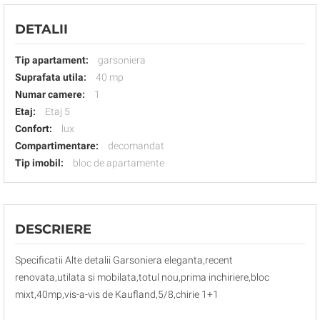
DETALII
Tip apartament:
garsoniera
Suprafata utila:
40 mp
Numar camere:
1
Etaj:
Etaj 5
Confort:
lux
Compartimentare:
decomandat
Tip imobil:
bloc de apartamente
DESCRIERE
Specificatii Alte detalii Garsoniera eleganta,recent
renovata,utilata si mobilata,totul nou,prima inchiriere,bloc
mixt,40mp,vis-a-vis de Kaufland,5/8,chirie 1+1