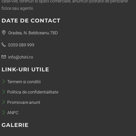
case-vile, terenuri si spatii comerciale, anunturi postate de persoane
fizice sau agentii.
DATE DE CONTACT
Oradea, N. Beldiceanu 78D
0359 089 999
info@chirii.ro
LINK-URI UTILE
Termeni si conditii
Politica de confidentialitate
Promovare anunt
ANPC
GALERIE