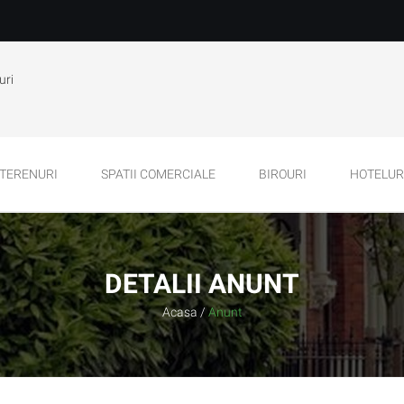
uri
TERENURI
SPATII COMERCIALE
BIROURI
HOTELURI
DETALII ANUNT
Acasa
/
Anunt