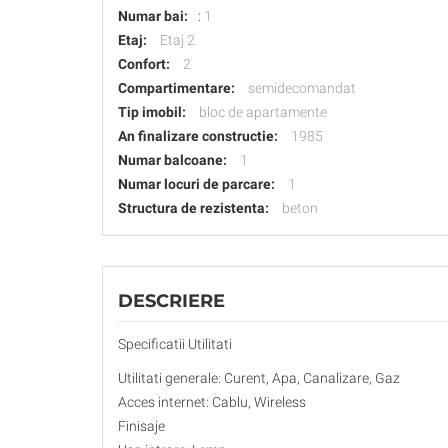
Numar bai:
:
1
Etaj:
Etaj 2
Confort:
2
Compartimentare:
semidecomandat
Tip imobil:
bloc de apartamente
An finalizare constructie:
1985
Numar balcoane:
1
Numar locuri de parcare:
1
Structura de rezistenta:
beton
DESCRIERE
Specificatii Utilitati
Utilitati generale: Curent, Apa, Canalizare, Gaz
Acces internet: Cablu, Wireless
Finisaje