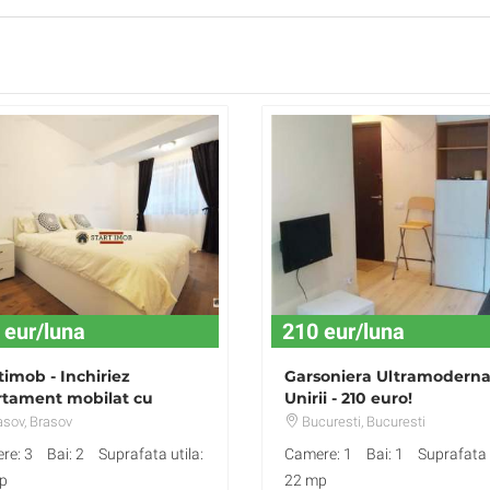
 eur/luna
210 eur/luna
timob - Inchiriez
Garsoniera Ultramodern
rtament mobilat cu
Unirii - 210 euro!
are subterana
asov
, Brasov
Bucuresti
, Bucuresti
re: 3
Bai: 2
Suprafata utila:
Camere: 1
Bai: 1
Suprafata u
p
22 mp