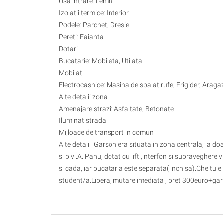
Usa intrare: Lemn
Izolatii termice: Interior
Podele: Parchet, Gresie
Pereti: Faianta
Dotari
Bucatarie: Mobilata, Utilata
Mobilat
Electrocasnice: Masina de spalat rufe, Frigider, Araga
Alte detalii zona
Amenajare strazi: Asfaltate, Betonate
Iluminat stradal
Mijloace de transport in comun
Alte detalii Garsoniera situata in zona centrala, la doa
si blv .A. Panu, dotat cu lift ,interfon si supraveghere
si cada, iar bucataria este separata( inchisa).Cheltuie
student/a.Libera, mutare imediata , pret 300euro+gara