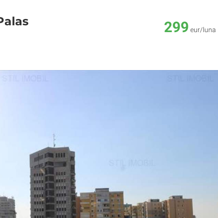
Palas
299
eur/luna