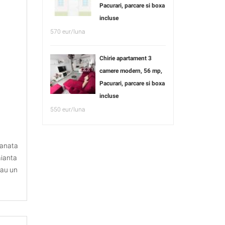
Pacurari, parcare si boxa
incluse
570 eur/luna
Chirie apartament 3
camere modern, 56 mp,
Pacurari, parcare si boxa
incluse
550 eur/luna
planata
aianta
sau un