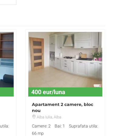
400 eur/luna
a
Apartament 2 camere, bloc
nou
Alba Iulia
, Alba
tila:
Camere: 2
Bai: 1
Suprafata utila:
66 mp