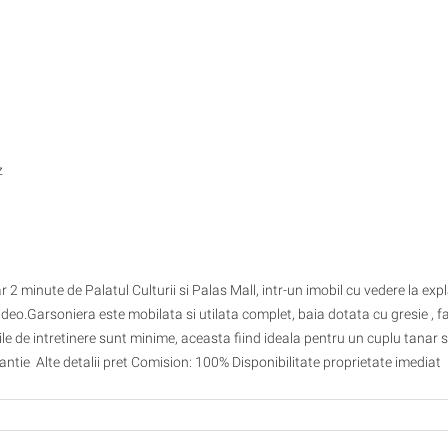
z
r 2 minute de Palatul Culturii si Palas Mall, intr-un imobil cu vedere la ex
 video.Garsoniera este mobilata si utilata complet, baia dotata cu gresie , f
lile de intretinere sunt minime, aceasta fiind ideala pentru un cuplu tanar 
ntie Alte detalii pret Comision: 100% Disponibilitate proprietate imediat