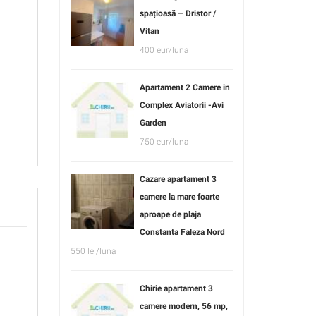
spațioasă – Dristor /
Vitan
400 eur/luna
Apartament 2 Camere in
Complex Aviatorii -Avi
Garden
750 eur/luna
Cazare apartament 3
camere la mare foarte
aproape de plaja
Constanta Faleza Nord
550 lei/luna
Chirie apartament 3
camere modern, 56 mp,