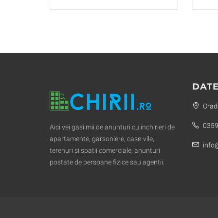
DATE
Orade
0359
Aici vei gasi mii de anunturi cu inchirieri de
apartamente, garsoniere, case-vile,
info@
terenuri si spatii comerciale, anunturi
postate de persoane fizice sau agentii.