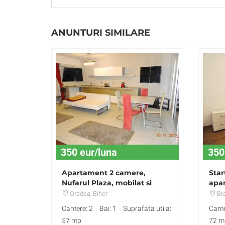
ANUNTURI SIMILARE
350 eur/luna
350
Apartament 2 camere,
Star
Nufarul Plaza, mobilat si
apa
utilat
parc
Oradea
, Bihor
Br
Camere: 2
Bai: 1
Suprafata utila:
Came
57 mp
72 m