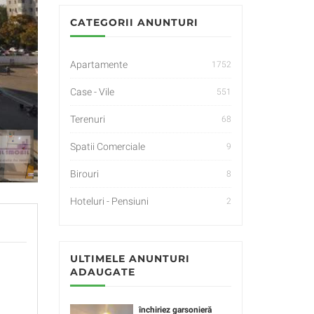
CATEGORII ANUNTURI
Apartamente
1752
Case - Vile
551
Terenuri
68
Spatii Comerciale
9
Birouri
8
Hoteluri - Pensiuni
2
ULTIMELE ANUNTURI
ADAUGATE
închiriez garsonieră