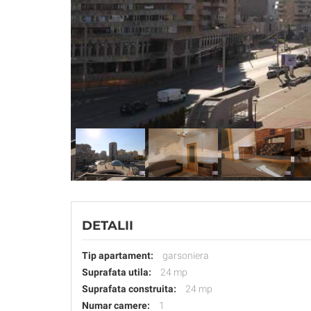
DETALII
Tip apartament:
garsoniera
Suprafata utila:
24 mp
Suprafata construita:
24 mp
Numar camere:
1