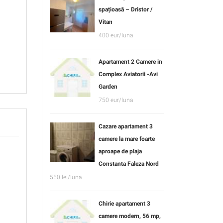
spațioasă – Dristor /
Vitan
400 eur/luna
Apartament 2 Camere in
Complex Aviatorii -Avi
Garden
750 eur/luna
Cazare apartament 3
camere la mare foarte
aproape de plaja
Constanta Faleza Nord
550 lei/luna
Chirie apartament 3
camere modern, 56 mp,