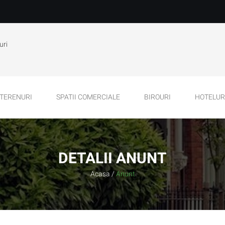
uri
TERENURI
SPATII COMERCIALE
BIROURI
HOTELURI
DETALII ANUNT
Acasa
/
Anunt