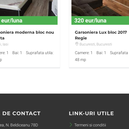
 eur/luna
320 eur/luna
soniera moderna bloc nou
Garsoniera Lux bloc 2017
ta
Regie
i
, Iasi
Bucuresti
, Bucuresti
re: 1
Bai: 1
Suprafata utila:
Camere: 1
Bai: 1
Suprafata u
p
48 mp
 DE CONTACT
LINK-URI UTILE
a, N. Beldiceanu 78D
Termeni si conditii