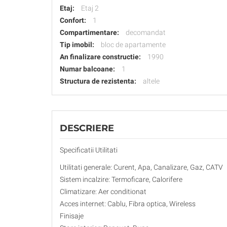
Etaj:
Etaj 2
Confort:
1
Compartimentare:
decomandat
Tip imobil:
bloc de apartamente
An finalizare constructie:
1990
Numar balcoane:
1
Structura de rezistenta:
altele
DESCRIERE
Specificatii Utilitati
Utilitati generale: Curent, Apa, Canalizare, Gaz, CATV
Sistem incalzire: Termoficare, Calorifere
Climatizare: Aer conditionat
Acces internet: Cablu, Fibra optica, Wireless
Finisaje