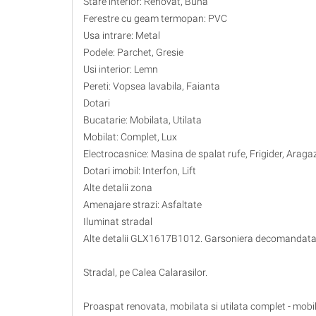
Stare interior: Renovat, Buna
Ferestre cu geam termopan: PVC
Usa intrare: Metal
Podele: Parchet, Gresie
Usi interior: Lemn
Pereti: Vopsea lavabila, Faianta
Dotari
Bucatarie: Mobilata, Utilata
Mobilat: Complet, Lux
Electrocasnice: Masina de spalat rufe, Frigider, Araga
Dotari imobil: Interfon, Lift
Alte detalii zona
Amenajare strazi: Asfaltate
Iluminat stradal
Alte detalii GLX1617B1012. Garsoniera decomandata, 4
Stradal, pe Calea Calarasilor.
Proaspat renovata, mobilata si utilata complet - mobil