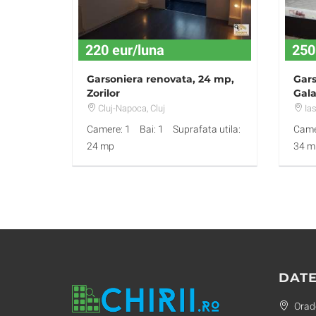
220 eur/luna
250
Garsoniera renovata, 24 mp,
Gar
Zorilor
Gala
Cluj-Napoca
, Cluj
Ias
Camere: 1
Bai: 1
Suprafata utila:
Came
24 mp
34 m
DATE
Orade