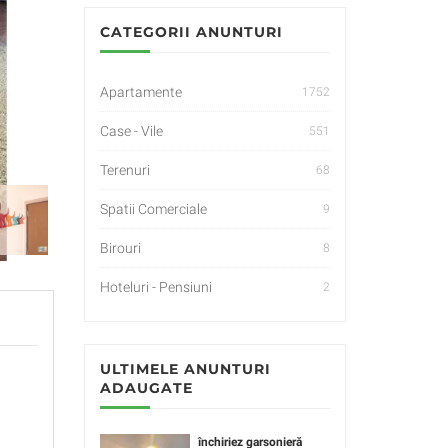
CATEGORII ANUNTURI
Apartamente
1752
Case - Vile
551
Terenuri
68
Spatii Comerciale
9
Birouri
8
Hoteluri - Pensiuni
2
ULTIMELE ANUNTURI
ADAUGATE
închiriez garsonieră