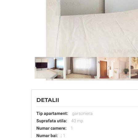
DETALII
Tip apartament:
garsoniera
Suprafata utila:
40 mp
Numar camere:
1
Numar bai:
:
1