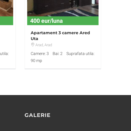
400 eur/luna
Apartament 3 camere Ared
Uta
Arad
, Arad
tila:
Camere: 3
Bai: 2
Suprafata utila:
90 mp
GALERIE