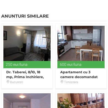
ANUNTURI SIMILARE
250 eur/luna
600 eur/luna
Dr. Taberei, 8/10, 18
Apartament cu 3
mp, Prima Inchiriere,
camere decomandat
Renovata, Mobilata,
NOU in spate la Selgros
Bucuresti
Timisoara
Utilata