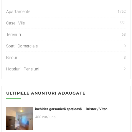
Apartamente
1752
Case - Vile
551
Terenuri
68
Spatii Comerciale
9
Birouri
8
Hoteluri - Pensiuni
2
ULTIMELE ANUNTURI ADAUGATE
închiriez garsonieră spațioasă – Dristor / Vitan
400 eur/luna