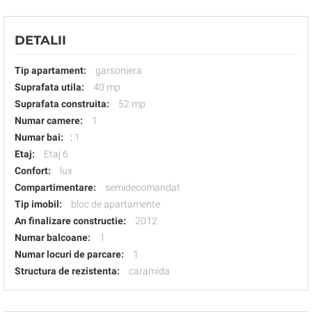
DETALII
Tip apartament:
garsoniera
Suprafata utila:
40 mp
Suprafata construita:
52 mp
Numar camere:
1
Numar bai:
:
1
Etaj:
Etaj 6
Confort:
lux
Compartimentare:
semidecomandat
Tip imobil:
bloc de apartamente
An finalizare constructie:
2012
Numar balcoane:
1
Numar locuri de parcare:
1
Structura de rezistenta:
caramida