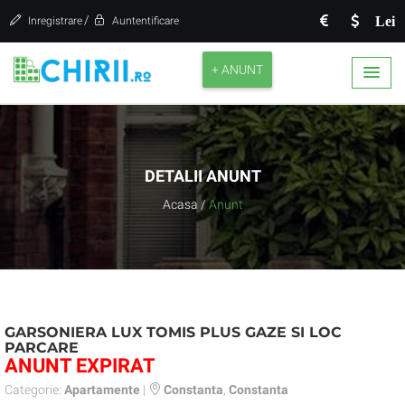
/
Lei
Inregistrare
Auntentificare
+ ANUNT
DETALII ANUNT
Acasa
/
Anunt
GARSONIERA LUX TOMIS PLUS GAZE SI LOC
PARCARE
ANUNT EXPIRAT
Categorie:
Apartamente
|
Constanta
,
Constanta