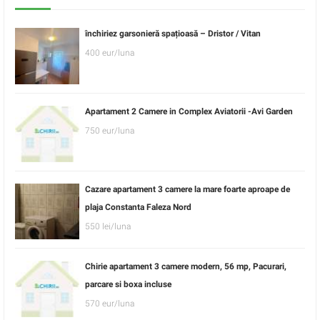
închiriez garsonieră spațioasă – Dristor / Vitan
400 eur/luna
Apartament 2 Camere in Complex Aviatorii -Avi Garden
750 eur/luna
Cazare apartament 3 camere la mare foarte aproape de
plaja Constanta Faleza Nord
550 lei/luna
Chirie apartament 3 camere modern, 56 mp, Pacurari,
parcare si boxa incluse
570 eur/luna