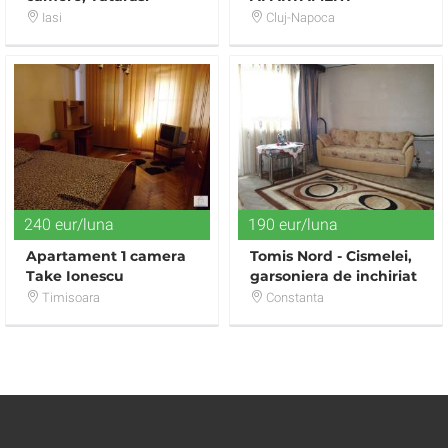
Penta Rezidential
ULTRACENTRAL, IN
Iasi
Cluj-Napoca
APROPIEREA UMF
240 eur/luna
190 eur/luna
Apartament 1 camera
Tomis Nord - Cismelei,
Take Ionescu
garsoniera de inchiriat
Timisoara
Constanta