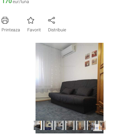
170
eur/luna
Printeaza
Favorit
Distribuie