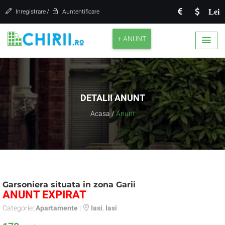
/
Lei
Inregistrare
Auntentificare
+ ANUNT
DETALII ANUNT
Acasa
/
Anunt
Garsoniera situata in zona Garii
ANUNT EXPIRAT
Categorie:
Apartamente
|
Iasi
,
Iasi