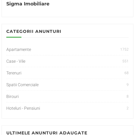
Sigma Imobiliare
CATEGORII ANUNTURI
Apartamente
1752
Case - Vile
551
Terenuri
68
Spatii Comerciale
9
Birouri
8
Hoteluri - Pensiuni
2
ULTIMELE ANUNTURI ADAUGATE