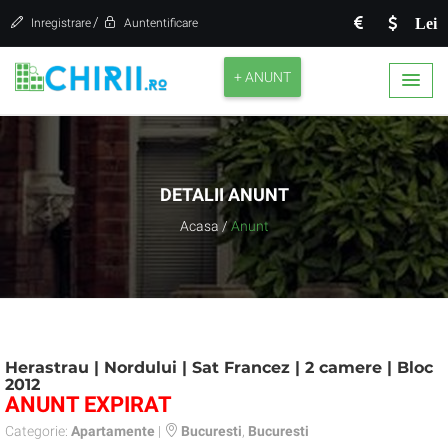
/
Lei
Inregistrare
Auntentificare
+ ANUNT
DETALII ANUNT
Acasa
/
Anunt
Herastrau | Nordului | Sat Francez | 2 camere | Bloc
2012
ANUNT EXPIRAT
Categorie:
Apartamente
|
Bucuresti
,
Bucuresti