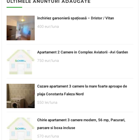
ULTIMELE ANUNTURI ADAUGATE
închiriez garsonieră spațioasă – Dristor / Vitan
400 eur/luna
Apartament 2 Camere in Complex Aviatorii -Avi Garden
750 eur/luna
Cazare apartament 3 camere la mare foarte aproape de
plaja Constanta Faleza Nord
550 lei/luna
Chirie apartament 3 camere modern, 56 mp, Pacurari,
parcare si boxa incluse
570 eur/luna