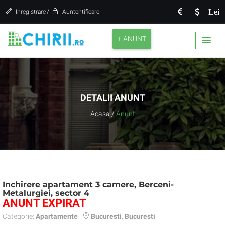
/
Lei
Inregistrare
Auntentificare
+ ANUNT
DETALII ANUNT
Acasa
/
Anunt
Inchirere apartament 3 camere, Berceni-
Metalurgiei, sector 4
ANUNT EXPIRAT
Categorie:
Apartamente
|
Bucuresti
,
Bucuresti