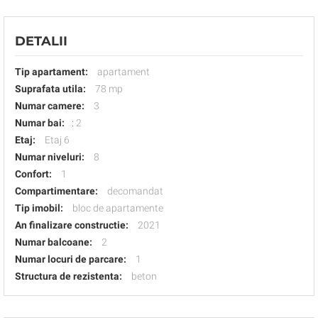
DETALII
Tip apartament:
apartament
Suprafata utila:
78 mp
Numar camere:
3
Numar bai:
:
2
Etaj:
Etaj 6
Numar niveluri:
8
Confort:
1
Compartimentare:
decomandat
Tip imobil:
bloc de apartamente
An finalizare constructie:
2021
Numar balcoane:
2
Numar locuri de parcare:
1
Structura de rezistenta:
beton