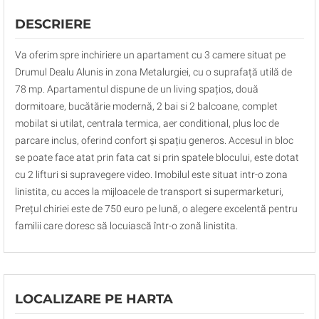
DESCRIERE
Va oferim spre inchiriere un apartament cu 3 camere situat pe
Drumul Dealu Alunis in zona Metalurgiei, cu o suprafață utilă de
78 mp. Apartamentul dispune de un living spațios, două
dormitoare, bucătărie modernă, 2 bai si 2 balcoane, complet
mobilat si utilat, centrala termica, aer conditional, plus loc de
parcare inclus, oferind confort și spațiu generos. Accesul in bloc
se poate face atat prin fata cat si prin spatele blocului, este dotat
cu 2 lifturi si supravegere video. Imobilul este situat intr-o zona
linistita, cu acces la mijloacele de transport si supermarketuri,
Prețul chiriei este de 750 euro pe lună, o alegere excelentă pentru
familii care doresc să locuiască într-o zonă linistita.
LOCALIZARE PE HARTA