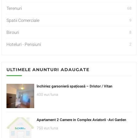
Terenuri
68
Spatii Comerciale
9
Birouri
8
Hoteluri - Pensiuni
2
ULTIMELE ANUNTURI ADAUGATE
închiriez garsonieră spațioasă – Dristor / Vitan
400 eur/luna
Apartament 2 Camere in Complex Aviatorii -Avi Garden
750 eur/luna