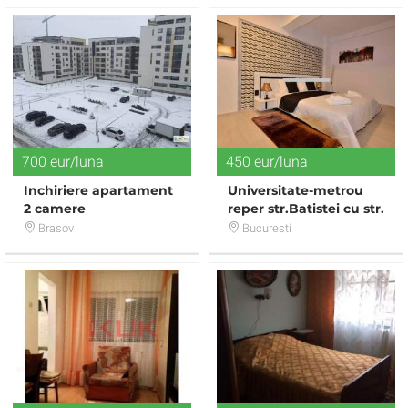
700 eur/luna
450 eur/luna
Inchiriere apartament
Universitate-metrou
2 camere
reper str.Batistei cu str.
Avantgarden-Coresi,
C.A.Rosetti garsoniera
Brasov
Bucuresti
Brasov
mobilata modern 450
E Contract