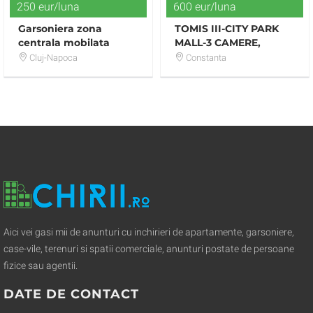
250 eur/luna
600 eur/luna
Garsoniera zona
TOMIS III-CITY PARK
centrala mobilata
MALL-3 CAMERE,
CENTRALA PE GAZE
Cluj-Napoca
Constanta
Aici vei gasi mii de anunturi cu inchirieri de apartamente, garsoniere,
case-vile, terenuri si spatii comerciale, anunturi postate de persoane
fizice sau agentii.
DATE DE CONTACT