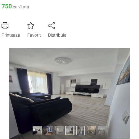
750
eur/luna
Printeaza
Favorit
Distribuie