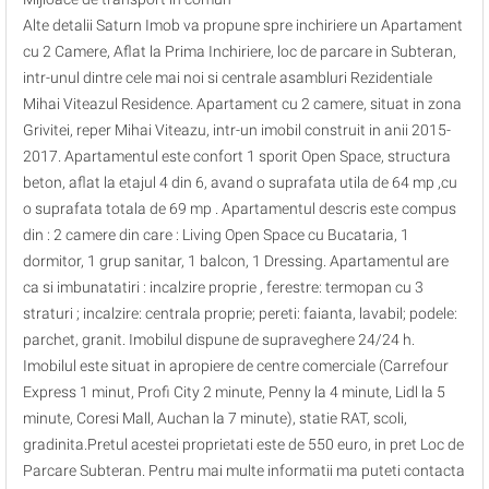
Alte detalii Saturn Imob va propune spre inchiriere un Apartament
cu 2 Camere, Aflat la Prima Inchiriere, loc de parcare in Subteran,
intr-unul dintre cele mai noi si centrale asambluri Rezidentiale
Mihai Viteazul Residence. Apartament cu 2 camere, situat in zona
Grivitei, reper Mihai Viteazu, intr-un imobil construit in anii 2015-
2017. Apartamentul este confort 1 sporit Open Space, structura
beton, aflat la etajul 4 din 6, avand o suprafata utila de 64 mp ,cu
o suprafata totala de 69 mp . Apartamentul descris este compus
din : 2 camere din care : Living Open Space cu Bucataria, 1
dormitor, 1 grup sanitar, 1 balcon, 1 Dressing. Apartamentul are
ca si imbunatatiri : incalzire proprie , ferestre: termopan cu 3
straturi ; incalzire: centrala proprie; pereti: faianta, lavabil; podele:
parchet, granit. Imobilul dispune de supraveghere 24/24 h.
Imobilul este situat in apropiere de centre comerciale (Carrefour
Express 1 minut, Profi City 2 minute, Penny la 4 minute, Lidl la 5
minute, Coresi Mall, Auchan la 7 minute), statie RAT, scoli,
gradinita.Pretul acestei proprietati este de 550 euro, in pret Loc de
Parcare Subteran. Pentru mai multe informatii ma puteti contacta