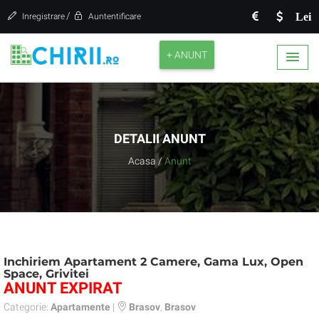
/
Lei
Inregistrare
Auntentificare
+ ANUNT
DETALII ANUNT
Acasa
/
Anunt
Inchiriem Apartament 2 Camere, Gama Lux, Open
Space, Grivitei
ANUNT EXPIRAT
Categorie:
Apartamente
|
Brasov
,
Brasov