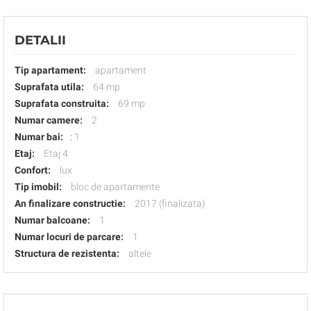
DETALII
Tip apartament:
apartament
Suprafata utila:
64 mp
Suprafata construita:
69 mp
Numar camere:
2
Numar bai:
:
1
Etaj:
Etaj 4
Confort:
lux
Tip imobil:
bloc de apartamente
An finalizare constructie:
2017 (finalizata)
Numar balcoane:
1
Numar locuri de parcare:
1
Structura de rezistenta:
altele