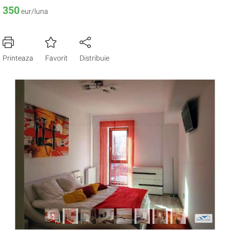
350
eur/luna
Printeaza
Favorit
Distribuie