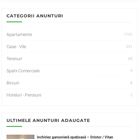
CATEGORII ANUNTURI
Apartamente
1752
Case - Vile
551
Terenuri
68
Spatii Comerciale
9
Birouri
8
Hoteluri - Pensiuni
2
ULTIMELE ANUNTURI ADAUGATE
închiriez garsonieră spațioasă – Dristor / Vitan