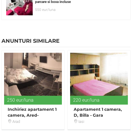
parcare si boxa incluse
550 eur/luna
ANUNTURI SIMILARE
250 eur/luna
220 eur/luna
Inchiriez apartament 1
Apartament 1 camera,
camera, Ared-
D, Billa - Gara
Kaufland, amenajat
Arad
Iasi
modern