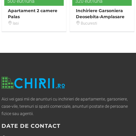
500 eur/luna
320 eur/luna
Apartament 2 camere
Inchiriere Garsoniera
Palas
Deosebita-Amplasare
Rond Alba Iulia
Iasi
Bucuresti
Aici vei gasi mii de anunturi cu inchirieri de apartamente, garsoniere,
case-vile, terenuri si spatii comerciale, anunturi postate de persoane
fizice sau agentii.
DATE DE CONTACT