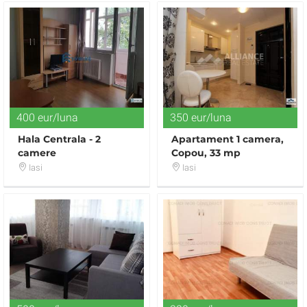
400 eur/luna
350 eur/luna
Hala Centrala - 2
Apartament 1 camera,
camere
Copou, 33 mp
Iasi
Iasi