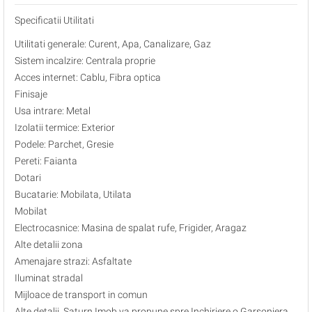
Specificatii Utilitati
Utilitati generale: Curent, Apa, Canalizare, Gaz
Sistem incalzire: Centrala proprie
Acces internet: Cablu, Fibra optica
Finisaje
Usa intrare: Metal
Izolatii termice: Exterior
Podele: Parchet, Gresie
Pereti: Faianta
Dotari
Bucatarie: Mobilata, Utilata
Mobilat
Electrocasnice: Masina de spalat rufe, Frigider, Aragaz
Alte detalii zona
Amenajare strazi: Asfaltate
Iluminat stradal
Mijloace de transport in comun
Alte detalii Saturn Imob va propune spre Inchiriere o Garsoniera