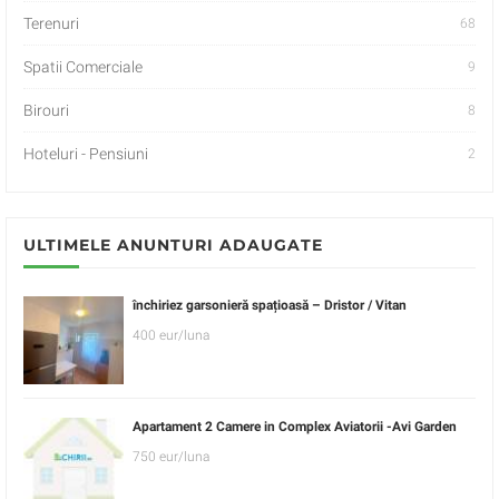
Terenuri
68
Spatii Comerciale
9
Birouri
8
Hoteluri - Pensiuni
2
ULTIMELE ANUNTURI ADAUGATE
închiriez garsonieră spațioasă – Dristor / Vitan
400 eur/luna
Apartament 2 Camere in Complex Aviatorii -Avi Garden
750 eur/luna