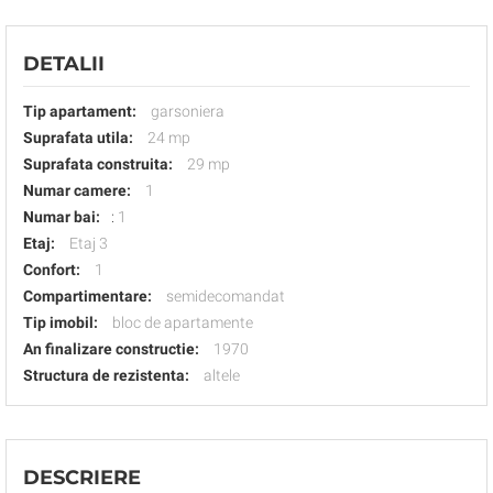
DETALII
Tip apartament:
garsoniera
Suprafata utila:
24 mp
Suprafata construita:
29 mp
Numar camere:
1
Numar bai:
:
1
Etaj:
Etaj 3
Confort:
1
Compartimentare:
semidecomandat
Tip imobil:
bloc de apartamente
An finalizare constructie:
1970
Structura de rezistenta:
altele
DESCRIERE