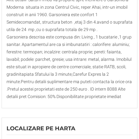
Moderna situata in zona Centrul Civic, reper Ahai, intr-un imobil
construit in anii 1960. Garsoniera este confort 1
Semidecomandat, structura beton ,etaj 3 din 4.avand o suprafata
utila de 24 mp ,cu o suprafata totala de 29 mp .
Garsoniera descrisa este compusa din: Living , 1 bucatarie ,1 grup
sanitar. Apartamentul are ca si imbunatatiri : calorifere: aluminiu;
ferestre: termopan; incalzire: centrala proprie; pereti: faianta,
lavabil; podele: parchet, gresie; usa intrare: metal, alarma. Imobilul
este situat in apropiere de centre comerciale, statie RATB, scoli,
gradinitapiata Sfatului la 3 minute,Carefur Expres la 2
minute.Pentru detalii suplimentare ma puteti contacta la orice ora
.Pretul acestei proprietati este de 250 euro . ID intern 8088 Alte
detalii pret Comision: 50% Disponibilitate proprietate imediat
LOCALIZARE PE HARTA