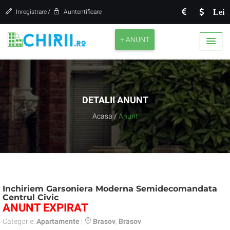
/
Lei
Inregistrare
Auntentificare
+ ANUNT
DETALII ANUNT
Acasa
/
Anunt
Inchiriem Garsoniera Moderna Semidecomandata
Centrul Civic
ANUNT EXPIRAT
Categorie:
Apartamente
|
Brasov
,
Brasov