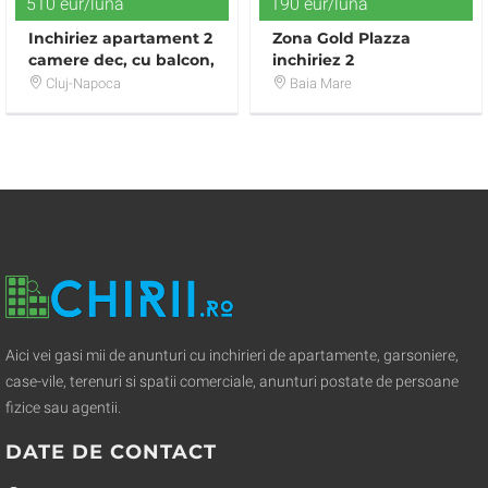
510 eur/luna
190 eur/luna
Inchiriez apartament 2
Zona Gold Plazza
camere dec, cu balcon,
inchiriez 2
Manastur
camere,nemobilat,190euro
Cluj-Napoca
Baia Mare
Aici vei gasi mii de anunturi cu inchirieri de apartamente, garsoniere,
case-vile, terenuri si spatii comerciale, anunturi postate de persoane
fizice sau agentii.
DATE DE CONTACT