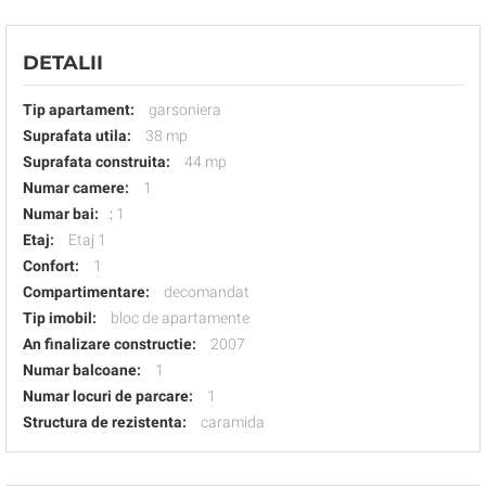
DETALII
Tip apartament:
garsoniera
Suprafata utila:
38 mp
Suprafata construita:
44 mp
Numar camere:
1
Numar bai:
:
1
Etaj:
Etaj 1
Confort:
1
Compartimentare:
decomandat
Tip imobil:
bloc de apartamente
An finalizare constructie:
2007
Numar balcoane:
1
Numar locuri de parcare:
1
Structura de rezistenta:
caramida