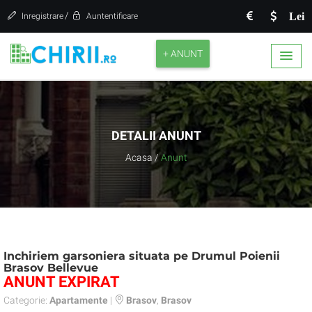
/
Lei
Inregistrare
Auntentificare
+ ANUNT
DETALII ANUNT
Acasa
/
Anunt
Inchiriem garsoniera situata pe Drumul Poienii
Brasov Bellevue
ANUNT EXPIRAT
Categorie:
Apartamente
|
Brasov
,
Brasov