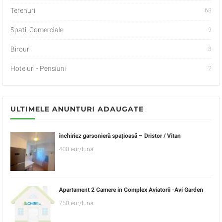
Terenuri
68
Spatii Comerciale
9
Birouri
8
Hoteluri - Pensiuni
2
ULTIMELE ANUNTURI ADAUGATE
închiriez garsonieră spațioasă – Dristor / Vitan
400 eur/luna
Apartament 2 Camere in Complex Aviatorii -Avi Garden
750 eur/luna