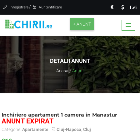
/
Lei
Inregistrare
Auntentificare
+ ANUNT
DETALII ANUNT
Acasa
/
Anunt
Inchiriere apartament 1 camera in Manastur
ANUNT EXPIRAT
Categorie:
Apartamente
|
Cluj-Napoca
,
Cluj