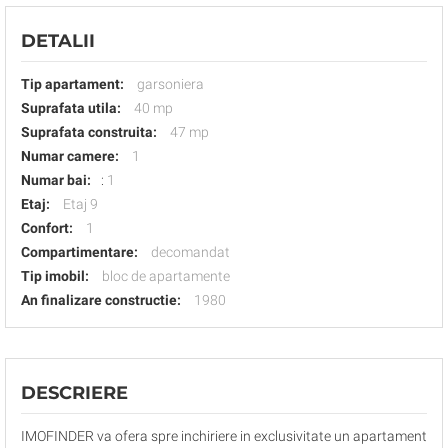
DETALII
Tip apartament:
garsoniera
Suprafata utila:
40 mp
Suprafata construita:
47 mp
Numar camere:
1
Numar bai:
:
1
Etaj:
Etaj 9
Confort:
1
Compartimentare:
decomandat
Tip imobil:
bloc de apartamente
An finalizare constructie:
1980
DESCRIERE
IMOFINDER va ofera spre inchiriere in exclusivitate un apartament