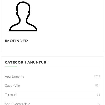
IMOFINDER
CATEGORII ANUNTURI
Apartamente
1752
Case - Vile
551
Terenuri
68
Spatii Comerciale
9