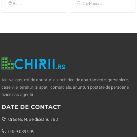
Calea Galati dotat si
Braila
Cluj-Napoca
igienizat
Aici vei gasi mii de anunturi cu inchirieri de apartamente, garsoniere,
case-vile, terenuri si spatii comerciale, anunturi postate de persoane
fizice sau agentii.
DATE DE CONTACT
Oradea, N. Beldiceanu 78D
0359 089 999