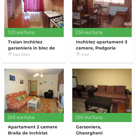
120 eur/luna
250 eur/luna
Traian inchiriez
Inchiriez apartament 3
garsoniera in bloc de
camere, Podgoria
apartamente,mobilat,120euroluna
Baia Mare
Arad
265 eur/luna
260 eur/luna
Apartament 2 camere
Garsoniera,
Braila de inchiriat
Gheorgheni