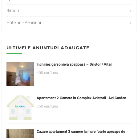
Birouri
8
Hoteluri - Pensiuni
2
ULTIMELE ANUNTURI ADAUGATE
închiriez garsonieră spațioasă – Dristor / Vitan
400 eur/luna
Apartament 2 Camere in Complex Aviatorii -Avi Garden
750 eur/luna
Cazare apartament 3 camere la mare foarte aproape de