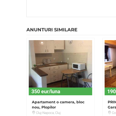
ANUNTURI SIMILARE
350 eur/luna
190
Apartament o camera, bloc
PRIM
nou, Plopilor
Gars
- 30
Cluj-Napoca
, Cluj
Co