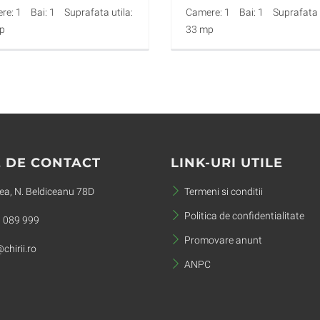
re: 1
Bai: 1
Suprafata utila:
Camere: 1
Bai: 1
Suprafata u
p
33 mp
 DE CONTACT
LINK-URI UTILE
a, N. Beldiceanu 78D
Termeni si conditii
Politica de confidentialitate
 089 999
Promovare anunt
chirii.ro
ANPC