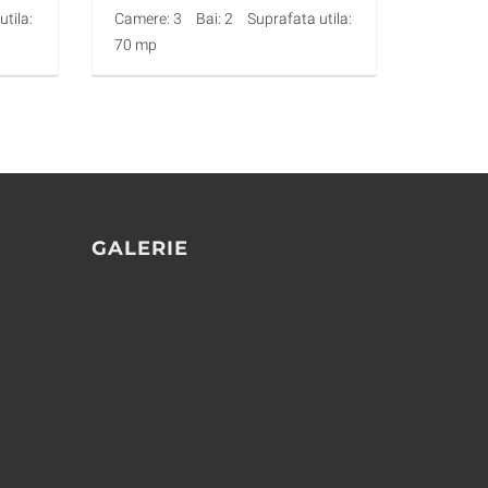
tila:
Camere: 3
Bai: 2
Suprafata utila:
70 mp
GALERIE