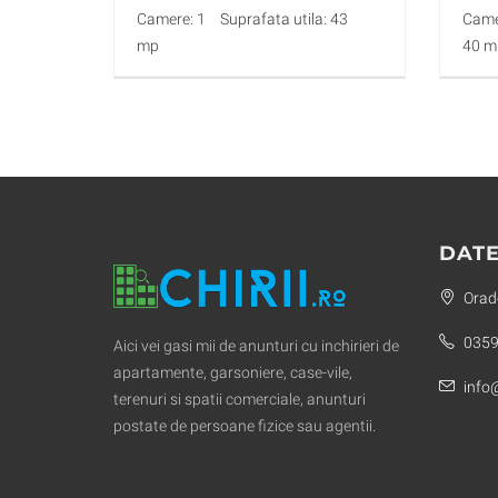
Camere: 1
Suprafata utila: 43
Came
mp
40 m
DATE
Orade
0359
Aici vei gasi mii de anunturi cu inchirieri de
apartamente, garsoniere, case-vile,
info@
terenuri si spatii comerciale, anunturi
postate de persoane fizice sau agentii.