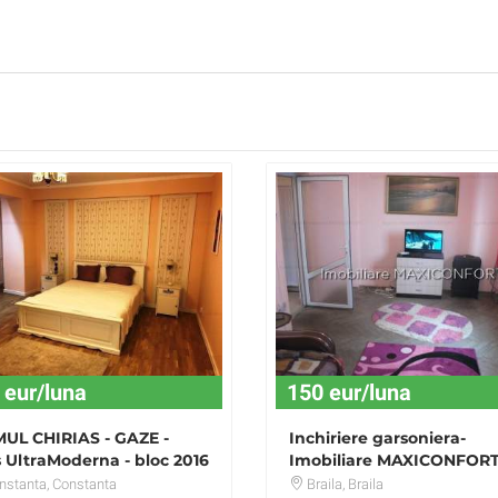
 eur/luna
150 eur/luna
UL CHIRIAS - GAZE -
Inchiriere garsoniera-
 UltraModerna - bloc 2016
Imobiliare MAXICONFOR
0 euro
nstanta
, Constanta
Braila
, Braila