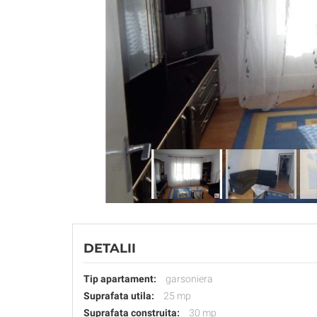
DETALII
Tip apartament:
garsoniera
Suprafata utila:
25 mp
Suprafata construita:
30 mp