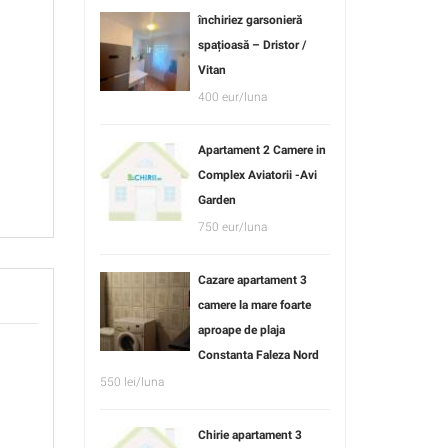
închiriez garsonieră
spațioasă – Dristor /
Vitan
400 eur/luna
Apartament 2 Camere in
Complex Aviatorii -Avi
Garden
750 eur/luna
Cazare apartament 3
camere la mare foarte
aproape de plaja
Constanta Faleza Nord
550 lei/luna
Chirie apartament 3