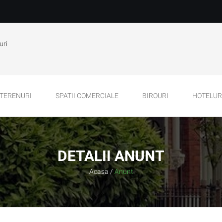
uri
TERENURI
SPATII COMERCIALE
BIROURI
HOTELURI
DETALII ANUNT
Acasa
/
Anunt