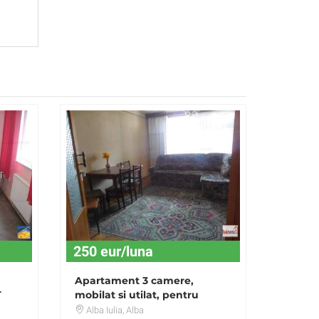
250 eur/luna
Apartament 3 camere,
T
mobilat si utilat, pentru
muncitori
Alba Iulia
, Alba