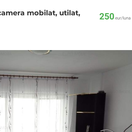
camera mobilat, utilat,
250
eur/luna