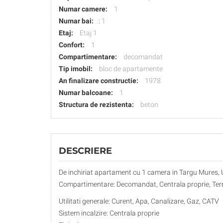
Numar camere:
1
Numar bai:
:
1
Etaj:
Etaj 1
Confort:
1
Compartimentare:
decomandat
Tip imobil:
bloc de apartamente
An finalizare constructie:
1978
Numar balcoane:
1
Structura de rezistenta:
beton
DESCRIERE
De inchiriat apartament cu 1 camera in Targu Mures, Ultrac
Compartimentare: Decomandat, Centrala proprie, Termo
Utilitati generale: Curent, Apa, Canalizare, Gaz, CATV
Sistem incalzire: Centrala proprie