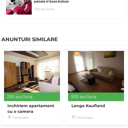
parcare si boxa incluse
550 eur/luna
ANUNTURI SIMILARE
280 eur/luna
500 eur/luna
Inchiriem apartament
Langa Kaufland
cu o camera
amenajat(nou) in zona
Timisoara
Timisoara
Take Ionescu TM!