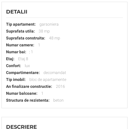
DETALII
Tip apartament:
garsoniera
Suprafata utila:
38 mp
Suprafata construita:
48 mp
Numar camere:
1
Numar bai:
:
1
Etaj:
Etaj 8
Confort:
lux
Compartimentare:
decomandat
Tip imobil:
bloc de apartamente
An finalizare constructie:
2016
Numar balcoane:
1
Structura de rezistenta:
beton
DESCRIERE