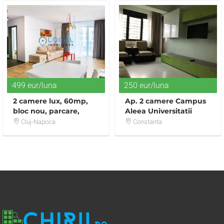
499 eur/luna
250 eur/luna
2 camere lux, 60mp,
Ap. 2 camere Campus
bloc nou, parcare,
Aleea Universitatii
zona Iulius Mall
Cluj-Napoca
Constanta