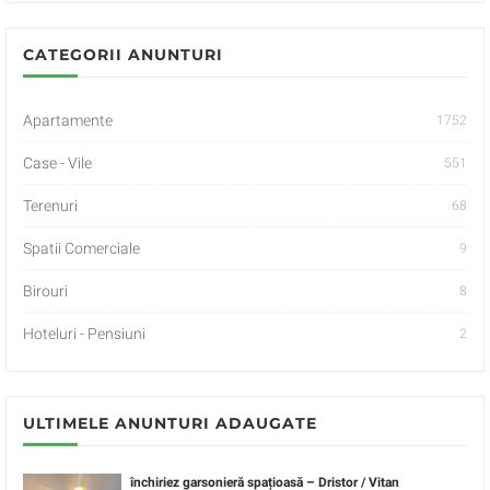
CATEGORII ANUNTURI
Apartamente
1752
Case - Vile
551
Terenuri
68
Spatii Comerciale
9
Birouri
8
Hoteluri - Pensiuni
2
ULTIMELE ANUNTURI ADAUGATE
închiriez garsonieră spațioasă – Dristor / Vitan