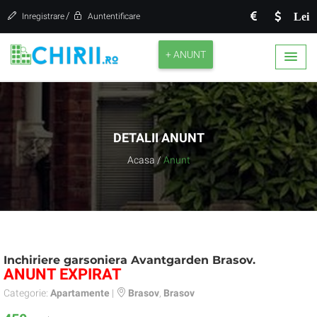
/
Lei
Inregistrare
Auntentificare
+ ANUNT
DETALII ANUNT
Acasa
/
Anunt
Inchiriere garsoniera Avantgarden Brasov.
ANUNT EXPIRAT
Categorie:
Apartamente
|
Brasov
,
Brasov