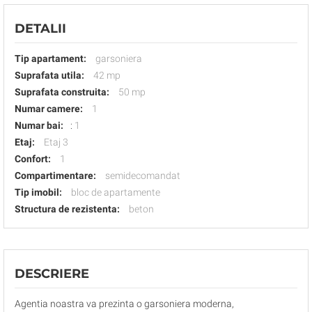
DETALII
Tip apartament:
garsoniera
Suprafata utila:
42 mp
Suprafata construita:
50 mp
Numar camere:
1
Numar bai:
:
1
Etaj:
Etaj 3
Confort:
1
Compartimentare:
semidecomandat
Tip imobil:
bloc de apartamente
Structura de rezistenta:
beton
DESCRIERE
Agentia noastra va prezinta o garsoniera moderna,