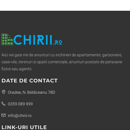
Aici vei gasi mii de anunturi cu inchirieri de apartamente, garsoniere,
case-vile, terenuri si spatii comerciale, anunturi postate de persoane
fizice sau agentii.
DATE DE CONTACT
Oradea, N. Beldiceanu 78D
0359 089 999
info@chirii.ro
LINK-URI UTILE