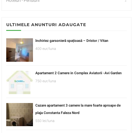
Hoteluri - Pensiuni
2
ULTIMELE ANUNTURI ADAUGATE
închiriez garsonieră spațioasă – Dristor / Vitan
400 eur/luna
Apartament 2 Camere in Complex Aviatorii -Avi Garden
750 eur/luna
Cazare apartament 3 camere la mare foarte aproape de
plaja Constanta Faleza Nord
550 lei/luna