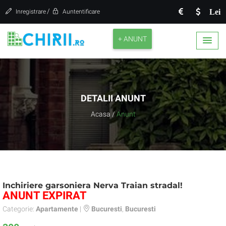
/
Lei
Inregistrare
Auntentificare
+ ANUNT
DETALII ANUNT
Acasa
/
Anunt
Inchiriere garsoniera Nerva Traian stradal!
ANUNT EXPIRAT
Categorie:
Apartamente
|
Bucuresti
,
Bucuresti