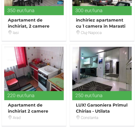
350 eur/luna
300 eur/luna
Apartament de
inchiriez apartament
inchiriat, 2 camere
cu 1 camera in Marasti
Impecabil, Nicolina -
utilat si mobilat
Iasi
Cluj-Napoca
CUG
220 eur/luna
250 eur/luna
Apartament de
LUX! Garsoniera Primul
inchiriat 2 camere
Chirias - Utilata
Complet - Centrala
Arad
Constanta
GAZE - 280eur