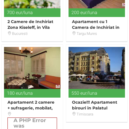
700 eur/luna
200 eur/luna
2 Camere de Inchiriat
Apartament cu 1
Zona Kiseleff, in Vila
Camera de Inchiriat in
Monument Istoric
Zona Dacia, oferit de
Bucuresti
Targu Mures
Recent Consolidata
Fayora Imobiliare
180 eur/luna
550 eur/luna
Apartament 2 camere
Ocazie!!! Apartament
+ sufragerie, mobilat,
birouri in Palatul
zona centrala
Dauerbach -Piata
Timisoara
Victoriei - 186mp
A PHP Error
was