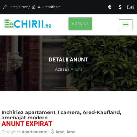
/
Lei
Inregistrare
Auntentificare
+ ANUNT
DETALII ANUNT
Acasa
/
Anunt
Inchiriez apartament 1 camera, Ared-Kaufland,
amenajat modern
ANUNT EXPIRAT
Categorie:
Apartamente
|
Arad
,
Arad