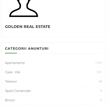
GOLDEN REAL ESTATE
CATEGORII ANUNTURI
Apartamente
1752
Case - Vile
551
Terenuri
68
Spatii Comerciale
9
Birouri
8