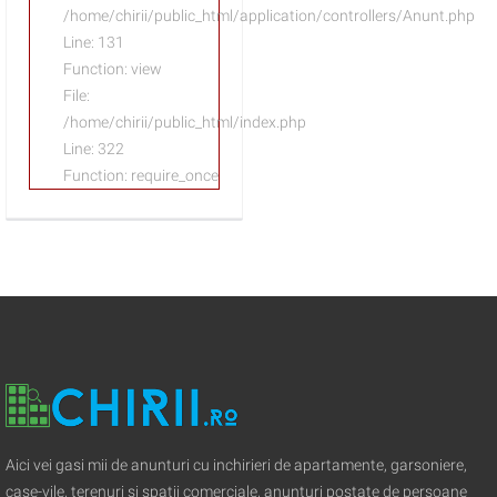
/home/chirii/public_html/application/controllers/Anunt.php
Line: 131
Function: view
File:
/home/chirii/public_html/index.php
Line: 322
Function: require_once
Aici vei gasi mii de anunturi cu inchirieri de apartamente, garsoniere,
case-vile, terenuri si spatii comerciale, anunturi postate de persoane