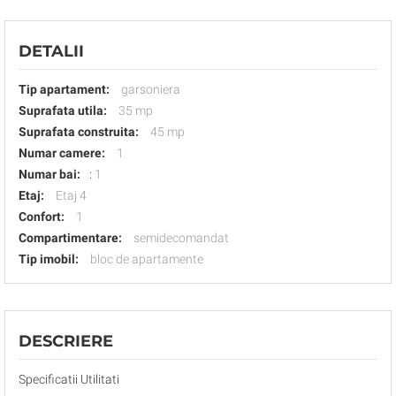
DETALII
Tip apartament:
garsoniera
Suprafata utila:
35 mp
Suprafata construita:
45 mp
Numar camere:
1
Numar bai:
:
1
Etaj:
Etaj 4
Confort:
1
Compartimentare:
semidecomandat
Tip imobil:
bloc de apartamente
DESCRIERE
Specificatii Utilitati