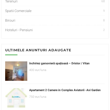
Terenuri
68
Spatii Comerciale
9
Birouri
8
Hoteluri - Pensiuni
2
ULTIMELE ANUNTURI ADAUGATE
închiriez garsonieră spațioasă – Dristor / Vitan
400 eur/luna
Apartament 2 Camere in Complex Aviatorii -Avi Garden
750 eur/luna