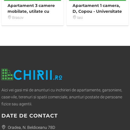
Apartament 3 camere
Apartament 1 camera,
mobilate, utilate cu
D, Copou - Universitate
doua chirii in avans
Brasov
Iasi
(garantie)
Aici vei gasi mii de anunturi cu inchirieri de apartamente, garsoniere,
case-vile, terenuri si spatii comerciale, anunturi postate de persoane
fizice sau agentii.
DATE DE CONTACT
Oradea, N. Beldiceanu 78D