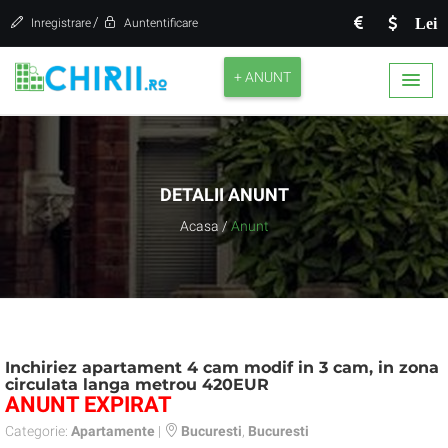
/
Lei
Inregistrare
Auntentificare
+ ANUNT
DETALII ANUNT
Acasa
/
Anunt
Inchiriez apartament 4 cam modif in 3 cam, in zona
circulata langa metrou 420EUR
ANUNT EXPIRAT
Categorie:
Apartamente
|
Bucuresti
,
Bucuresti