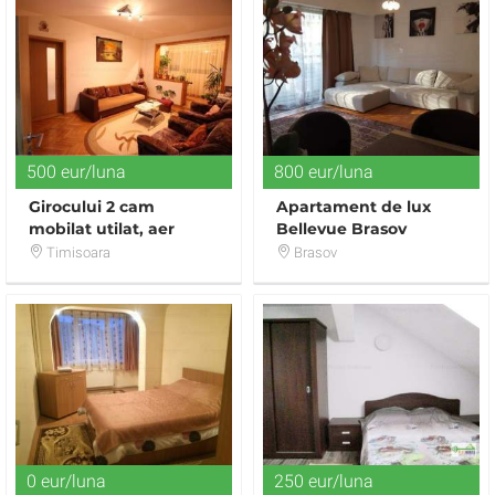
500 eur/luna
800 eur/luna
Girocului 2 cam
Apartament de lux
mobilat utilat, aer
Bellevue Brasov
conditionat + balcon
Residence
Timisoara
Brasov
0 eur/luna
250 eur/luna