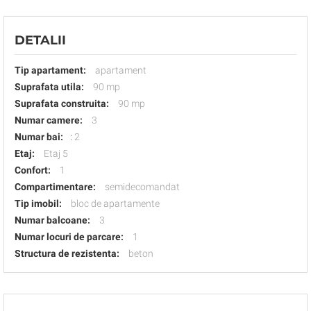
DETALII
Tip apartament:
apartament
Suprafata utila:
90 mp
Suprafata construita:
90 mp
Numar camere:
3
Numar bai:
:
2
Etaj:
Etaj 5
Confort:
1
Compartimentare:
semidecomandat
Tip imobil:
bloc de apartamente
Numar balcoane:
3
Numar locuri de parcare:
1
Structura de rezistenta:
beton