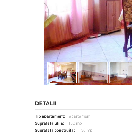
DETALII
Tip apartament:
apartament
Suprafata utila:
150 mp
Suprafata construita:
150 mp