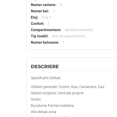
Numar camere:
4
Numar bai:
:
1
Etaj:
Etaj 2
Confort:
1
Compartimentare:
semidecomandat
Tip imobil:
bloc de apartamente
Numar balcoane:
1
DESCRIERE
Specificatii Utilitati
Utilitati generale: Curent, Apa, Canalizare, Gaz
Sistem incalzire: Centrala proprie
Dotari
Bucatarie: Partial mobilata
Alte detalii zona