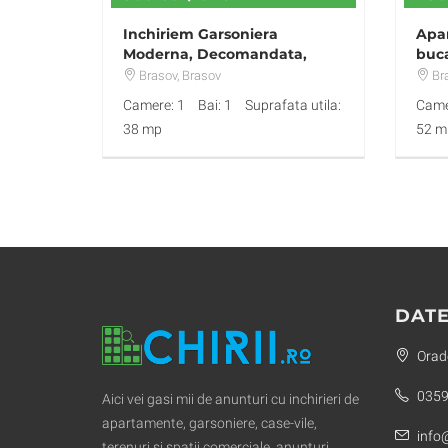
Inchiriem Garsoniera
Apa
Moderna, Decomandata,
buca
Avantgarden
Brasov
, Brasov
Br
Camere: 1
Bai: 1
Suprafata utila:
Came
38 mp
52 m
DATE
Orade
0359
Aici vei gasi mii de anunturi cu inchirieri de
apartamente, garsoniere, case-vile,
info@
terenuri si spatii comerciale, anunturi