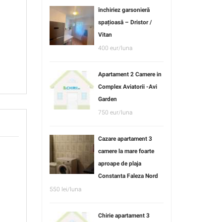
închiriez garsonieră
spațioasă – Dristor /
Vitan
400 eur/luna
Apartament 2 Camere in
Complex Aviatorii -Avi
Garden
750 eur/luna
Cazare apartament 3
camere la mare foarte
aproape de plaja
Constanta Faleza Nord
550 lei/luna
Chirie apartament 3