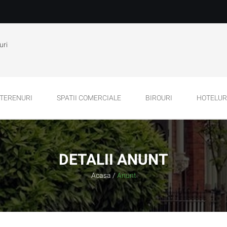
uri
TERENURI
SPATII COMERCIALE
BIROURI
HOTELURI
DETALII ANUNT
Acasa
/
Anunt