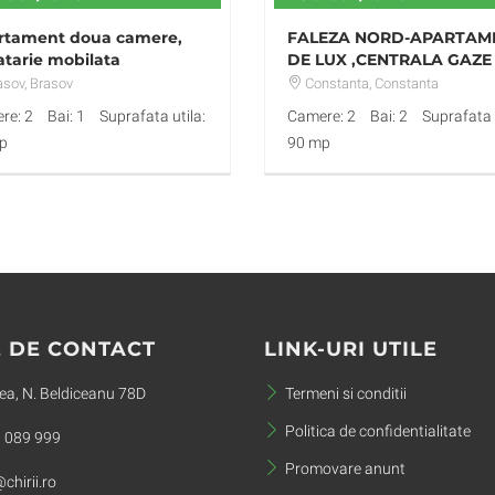
rtament doua camere,
FALEZA NORD-APARTAM
tarie mobilata
DE LUX ,CENTRALA GAZE
asov
, Brasov
Constanta
, Constanta
re: 2
Bai: 1
Suprafata utila:
Camere: 2
Bai: 2
Suprafata u
p
90 mp
 DE CONTACT
LINK-URI UTILE
a, N. Beldiceanu 78D
Termeni si conditii
Politica de confidentialitate
 089 999
Promovare anunt
chirii.ro