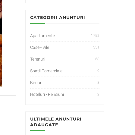
CATEGORII ANUNTURI
Apartamente
1752
Case - Vile
551
Terenuri
68
Spatii Comerciale
9
Birouri
8
Hoteluri - Pensiuni
2
ULTIMELE ANUNTURI
ADAUGATE