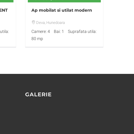
ENT
Ap mobilat si utilat modern
Deva
, Hunedoara
tila:
Camere: 4
Bai: 1
Suprafata utila:
80 mp
GALERIE