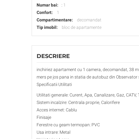
Numar bai:
:
1
Confort:
1
Compartimentare:
decomandat
Tip imobil:
bloc de apartamente
DESCRIERE
inchiriez apartament cu 1 camera, decomandat, 38 mp,
mers pe jos pana in statia de autobuz din Observator si
Specificatii Utilitati
Utilitati generale: Curent, Apa, Canalizare, Gaz, CATV, 
Sistem incalzire: Centrala proprie, Calorifere
Acces internet: Cablu
Finisaje
Ferestre cu geam termopan: PVC
Usa intrare: Metal