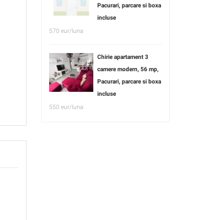
Pacurari, parcare si boxa
incluse
570 eur/luna
Chirie apartament 3
camere modern, 56 mp,
Pacurari, parcare si boxa
incluse
550 eur/luna