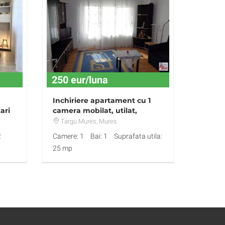
250 eur/luna
Inchiriere apartament cu 1
ari
camera mobilat, utilat,
Ultracentral
Targu Mures
, Mures
2
Camere: 1
Bai: 1
Suprafata utila:
25 mp