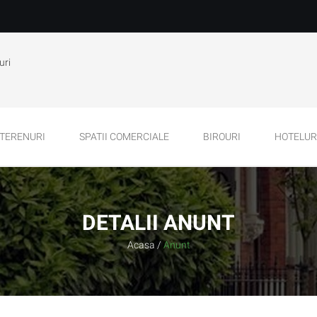
uri
TERENURI
SPATII COMERCIALE
BIROURI
HOTELURI
DETALII ANUNT
Acasa
/
Anunt