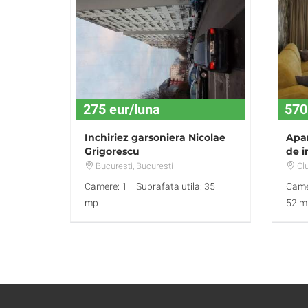
275 eur/luna
570
Inchiriez garsoniera Nicolae
Apa
Grigorescu
de i
Bucuresti
, Bucuresti
Cl
Camere: 1
Suprafata utila: 35
Came
mp
52 m