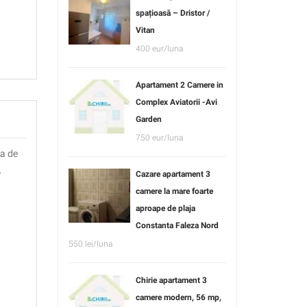
spațioasă – Dristor /
Vitan
400 eur/luna
Apartament 2 Camere in
Complex Aviatorii -Avi
Garden
750 eur/luna
ta de
.
Cazare apartament 3
camere la mare foarte
aproape de plaja
Constanta Faleza Nord
550 lei/luna
Chirie apartament 3
camere modern, 56 mp,