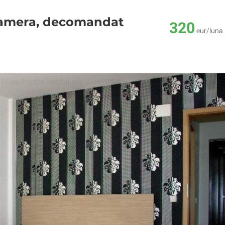
 camera, decomandat
320
eur/luna