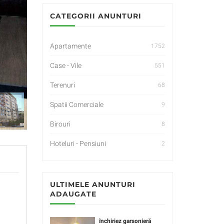
CATEGORII ANUNTURI
Apartamente
1752
Case - Vile
551
Terenuri
68
Spatii Comerciale
9
Birouri
8
Hoteluri - Pensiuni
2
ULTIMELE ANUNTURI
ADAUGATE
închiriez garsonieră