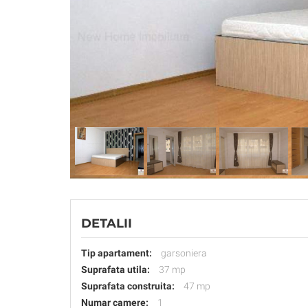
DETALII
Tip apartament:
garsoniera
Suprafata utila:
37 mp
Suprafata construita:
47 mp
Numar camere:
1