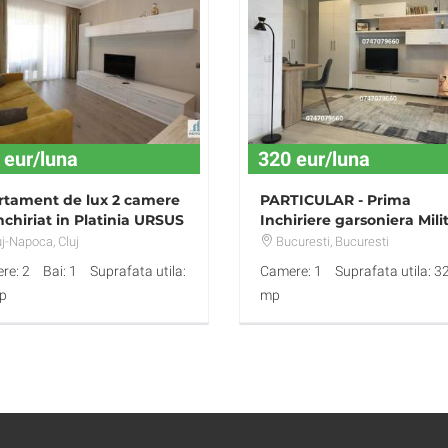
 eur/luna
320 eur/luna
rtament de lux 2 camere
PARTICULAR - Prima
nchiriat in Platinia URSUS
Inchiriere garsoniera Milit
Residence
uj-Napoca
, Cluj
Bucuresti
, Bucuresti
re: 2
Bai: 1
Suprafata utila:
Camere: 1
Suprafata utila: 3
p
mp