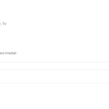
z, TV
tate Imediat