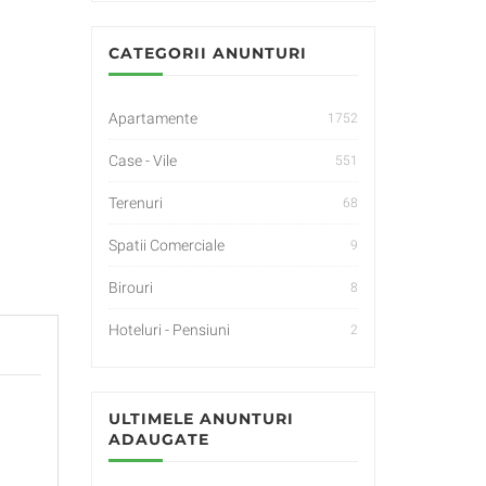
CATEGORII ANUNTURI
Apartamente
1752
Case - Vile
551
Terenuri
68
Spatii Comerciale
9
Birouri
8
Hoteluri - Pensiuni
2
ULTIMELE ANUNTURI
ADAUGATE