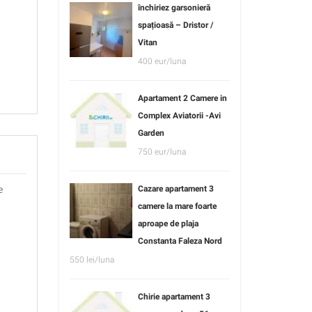
închiriez garsonieră
spațioasă – Dristor /
Vitan
400 eur/luna
Apartament 2 Camere in
Complex Aviatorii -Avi
Garden
750 eur/luna
Cazare apartament 3
e
camere la mare foarte
aproape de plaja
Constanta Faleza Nord
550 lei/luna
Chirie apartament 3