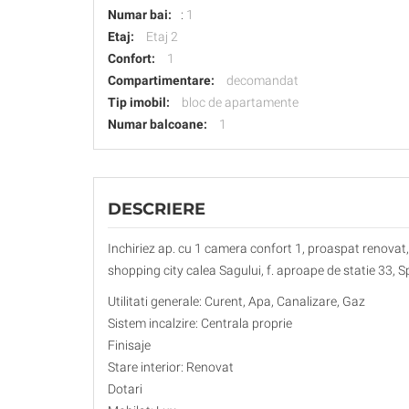
Numar bai:
:
1
Etaj:
Etaj 2
Confort:
1
Compartimentare:
decomandat
Tip imobil:
bloc de apartamente
Numar balcoane:
1
DESCRIERE
Inchiriez ap. cu 1 camera confort 1, proaspat renovat, c
shopping city calea Sagului, f. aproape de statie 33, Spec
Utilitati generale: Curent, Apa, Canalizare, Gaz
Sistem incalzire: Centrala proprie
Finisaje
Stare interior: Renovat
Dotari