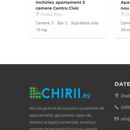
Inchiriez apartament 3
Apar
camere Centru Civic
nou 
Oradea
, Bihor
Cl
Camere: 3
Bai: 2
Suprafata utila:
Came
79 mp
34 m
DATE
Orade
0359
Aici vei gasi mii de anunturi cu inchirieri de
apartamente, garsoniere, case-vile,
info@
terenuri si spatii comerciale, anunturi
postate de persoane fizice sau agentii.