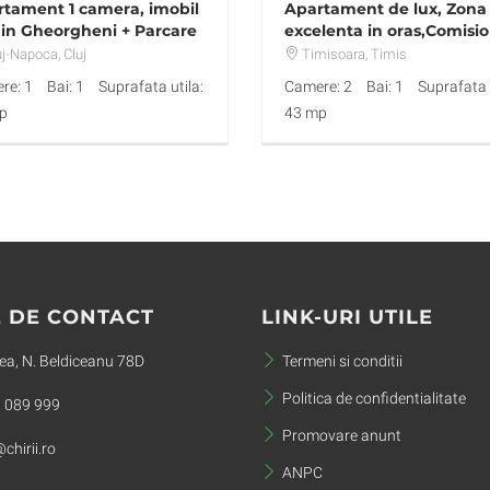
tament 1 camera, imobil
Apartament de lux, Zona
in Gheorgheni + Parcare
excelenta in oras,Comisi
0,disponibil imediat
uj-Napoca
, Cluj
Timisoara
, Timis
re: 1
Bai: 1
Suprafata utila:
Camere: 2
Bai: 1
Suprafata u
p
43 mp
 DE CONTACT
LINK-URI UTILE
a, N. Beldiceanu 78D
Termeni si conditii
Politica de confidentialitate
 089 999
Promovare anunt
chirii.ro
ANPC