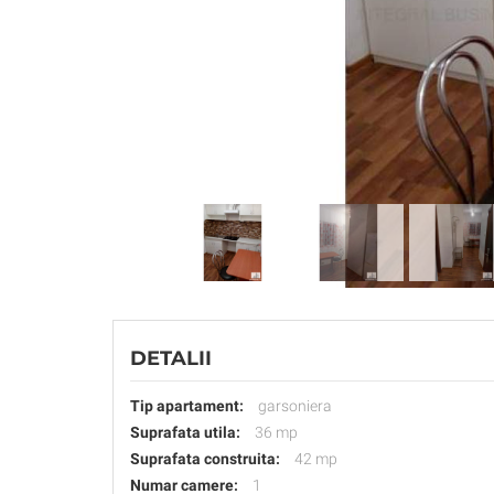
DETALII
Tip apartament:
garsoniera
Suprafata utila:
36 mp
Suprafata construita:
42 mp
Numar camere:
1