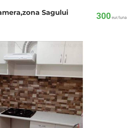
camera,zona Sagului
300
eur/luna