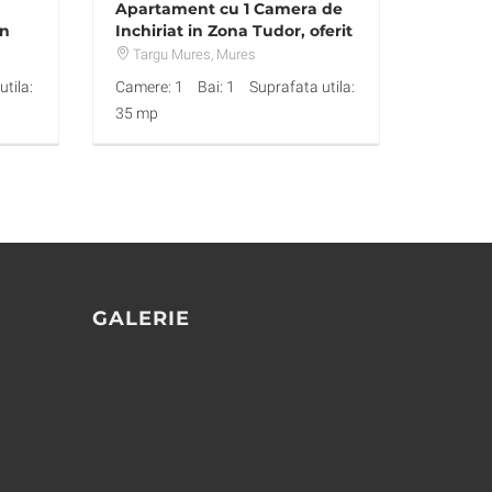
Apartament cu 1 Camera de
on
Inchiriat in Zona Tudor, oferit
de Fayora Imobiliare
Targu Mures
, Mures
tila:
Camere: 1
Bai: 1
Suprafata utila:
35 mp
GALERIE