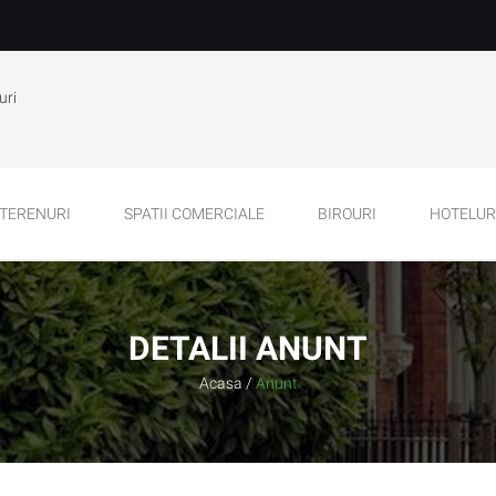
uri
TERENURI
SPATII COMERCIALE
BIROURI
HOTELURI
DETALII ANUNT
Acasa
/
Anunt