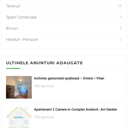
Terenuri
68
Spatii Comerciale
9
Birouri
8
Hoteluri - Pensiuni
2
ULTIMELE ANUNTURI ADAUGATE
închiriez garsonieră spațioasă – Dristor / Vitan
400 eur/luna
Apartament 2 Camere in Complex Aviatorii -Avi Garden
750 eur/luna