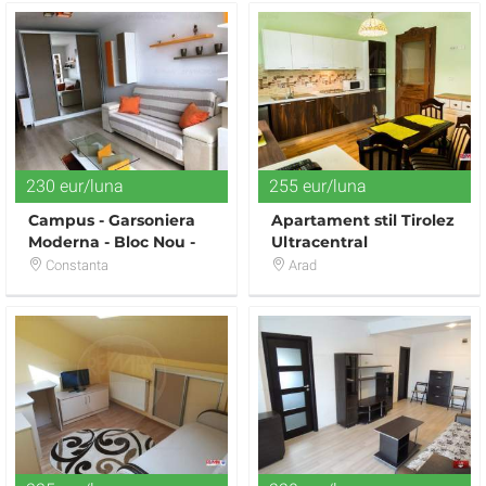
230 eur/luna
255 eur/luna
Campus - Garsoniera
Apartament stil Tirolez
Moderna - Bloc Nou -
Ultracentral
GAZE - 230 euro
Constanta
Arad