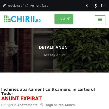
/
Lei
Inregistrare
Auntentificare
+ ANUNT
DETALII ANUNT
Acasa
/
Anunt
Inchiriez apartament cu 3 camere, in cartierul
Tudor
ANUNT EXPIRAT
Categorie:
Apartamente
|
Targu Mures
,
Mures