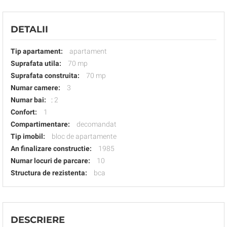
DETALII
Tip apartament:
apartament
Suprafata utila:
70 mp
Suprafata construita:
70 mp
Numar camere:
3
Numar bai:
:
2
Confort:
1
Compartimentare:
decomandat
Tip imobil:
bloc de apartamente
An finalizare constructie:
1985
Numar locuri de parcare:
10
Structura de rezistenta:
bca
DESCRIERE