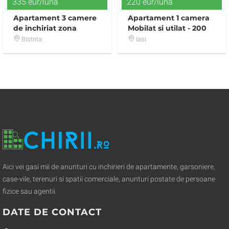
335 eur/luna
220 eur/luna
Apartament 3 camere
Apartament 1 camera
de inchiriat zona
Mobilat si utilat - 200
Decebal
Euro/luna - IMPECABIL
Bistrita
Iasi
!
Aici vei gasi mii de anunturi cu inchirieri de apartamente, garsoniere,
case-vile, terenuri si spatii comerciale, anunturi postate de persoane
fizice sau agentii.
DATE DE CONTACT