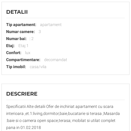
DETALII
Tip apartament:
apartament
Numar camere:
3
Numar bai:
:
2
Etaj:
Etaj 1
Confort:
lux
Compartimentare:
decomandat
Tip imobil:
casa/vila
DESCRIERE
Specificatii Alte detalii Ofer de inchiriat apartament cu scara
interioara ,et.1:living,dormitor,baie,bucatarie si terasa ,Masarda
:baie si o camera open space,terasa; mobilat si utilat complet
pana in 01.02.2018