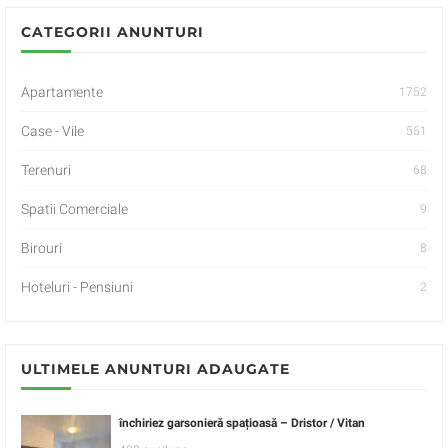
CATEGORII ANUNTURI
Apartamente
1752
Case - Vile
551
Terenuri
68
Spatii Comerciale
9
Birouri
8
Hoteluri - Pensiuni
2
ULTIMELE ANUNTURI ADAUGATE
închiriez garsonieră spațioasă – Dristor / Vitan