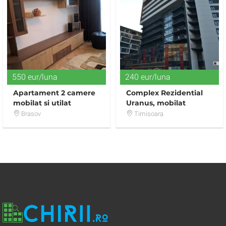
550 eur/luna
240 eur/luna
Apartament 2 camere
Complex Rezidential
mobilat si utilat
Uranus, mobilat
modern zona Vlahuta
modern. Incl. Ctr.
Brasov
Timisoara
A.F.P.