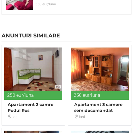
550 eur/luna
ANUNTURI SIMILARE
250 eur/luna
250 eur/luna
Apartament 2 camre
Apartament 3 camere
Podul Ros
semidecomandat
Alexandru cel Bun
Iasi
Iasi
zona Zimbru