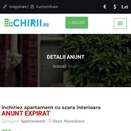
/
Lei
Inregistrare
Auntentificare
+ ANUNT
DETALII ANUNT
Acasa
/
Anunt
Inchiriez apartament cu scara interioara
ANUNT EXPIRAT
Categorie:
Apartamente
|
Deva
,
Hunedoara