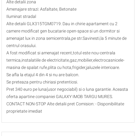
Alte detalii zona
Amenajare strazi: Asfaltate, Betonate
Iluminat stradal
Alte detalii GLX315TGM0719. Dau in chirie apartament cu 2
camere modificat gen bucatarie open-space si un dormitor si
amenajat lux in zona semicentrala,pe str.Savinesti,la 5 minute de
centrul orasului.
A fost modificat si amenajat recent,totul este nou-centrala
termica,instalatiile de electricitate,gaz,mobilier,electrocasnicele-
masina de spalat rufe,plita cu hota,frigider,jaluzele interioare.
Se afla la etajul 4 din 4 si nu are balcon.
Se preteaza pentru chiriasi pretentiosi.
Pret 340 euro pe luna(usor negociabil) si o luna garantie. Aceasta
oferta apartine companiei GALAXY IMOB TARGU MURES.
CONTACT NON-STOP Alte detalii pret Comision: - Disponibilitate
proprietate imediat