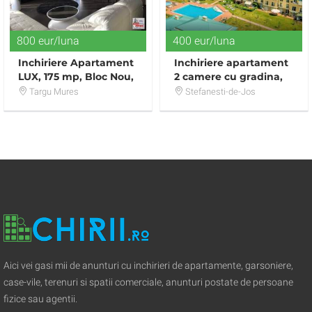
800 eur/luna
400 eur/luna
Inchiriere Apartament
Inchiriere apartament
LUX, 175 mp, Bloc Nou,
2 camere cu gradina,
mobilat, utilat
terasa si piscina
Targu Mures
Stefanesti-de-Jos
Aici vei gasi mii de anunturi cu inchirieri de apartamente, garsoniere,
case-vile, terenuri si spatii comerciale, anunturi postate de persoane
fizice sau agentii.