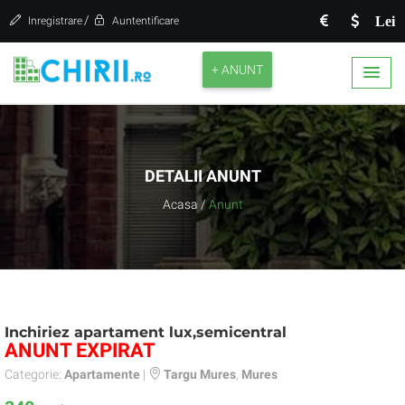
/
Lei
Inregistrare
Auntentificare
+ ANUNT
DETALII ANUNT
Acasa
/
Anunt
Inchiriez apartament lux,semicentral
ANUNT EXPIRAT
Categorie:
Apartamente
|
Targu Mures
,
Mures