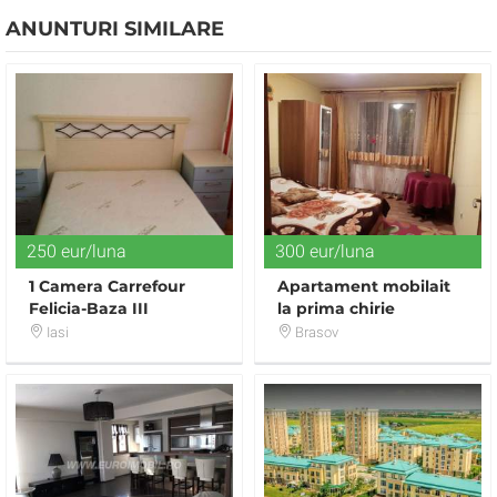
ANUNTURI SIMILARE
250 eur/luna
300 eur/luna
1 Camera Carrefour
Apartament mobilait
Felicia-Baza III
la prima chirie
Iasi
Brasov