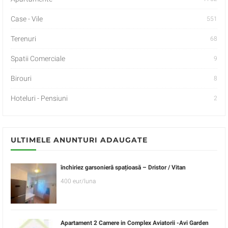
Case - Vile
551
Terenuri
68
Spatii Comerciale
9
Birouri
8
Hoteluri - Pensiuni
2
ULTIMELE ANUNTURI ADAUGATE
închiriez garsonieră spațioasă – Dristor / Vitan
400 eur/luna
Apartament 2 Camere in Complex Aviatorii -Avi Garden