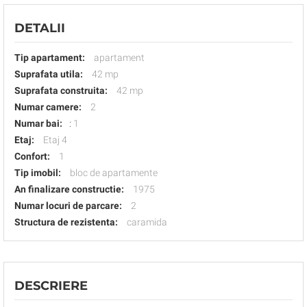
DETALII
Tip apartament:
apartament
Suprafata utila:
42 mp
Suprafata construita:
42 mp
Numar camere:
2
Numar bai:
:
1
Etaj:
Etaj 4
Confort:
1
Tip imobil:
bloc de apartamente
An finalizare constructie:
1975
Numar locuri de parcare:
2
Structura de rezistenta:
caramida
DESCRIERE