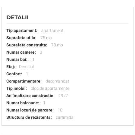
DETALII
Tip apartament:
apartament
Suprafata utila:
75 mp
Suprafata construita:
78 mp
Numar camere:
3
Numar bai:
:
1
Etaj:
Demisol
Confort:
1
Compartimentare:
decomandat
Tip imobil:
bloc de apartamente
An finalizare constructie:
1977
Numar balcoane:
1
Numar locuri de parcare:
10
Structura de rezistenta:
caramida