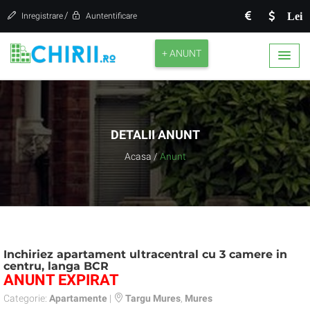
/
Lei
Inregistrare
Auntentificare
+ ANUNT
DETALII ANUNT
Acasa
/
Anunt
Inchiriez apartament ultracentral cu 3 camere in
centru, langa BCR
ANUNT EXPIRAT
Categorie:
Apartamente
|
Targu Mures
,
Mures