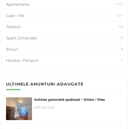
Apartamente
1752
Case - Vile
551
Terenuri
68
Spatii Comerciale
9
Birouri
8
Hoteluri - Pensiuni
2
ULTIMELE ANUNTURI ADAUGATE
închiriez garsonieră spațioasă – Dristor / Vitan
400 eur/luna