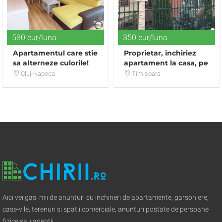
580 eur/luna
350 eur/luna
Apartamentul care stie
Proprietar, inchiriez
sa alterneze culorile!
apartament la casa, pe
Situat in zona
doua nivele, intrare
Cluj-Napoca
Timisoara
Centrala!
separata
Aici vei gasi mii de anunturi cu inchirieri de apartamente, garsoniere,
case-vile, terenuri si spatii comerciale, anunturi postate de persoane
fizice sau agentii.