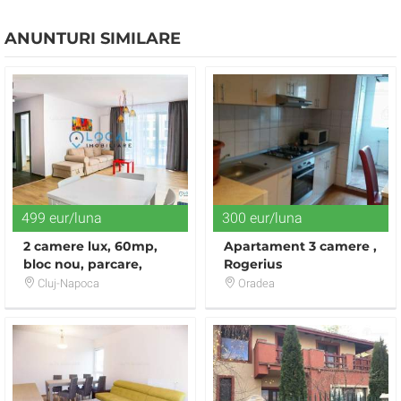
ANUNTURI SIMILARE
499 eur/luna
300 eur/luna
2 camere lux, 60mp,
Apartament 3 camere ,
bloc nou, parcare,
Rogerius
zona Iulius Mall
Cluj-Napoca
Oradea