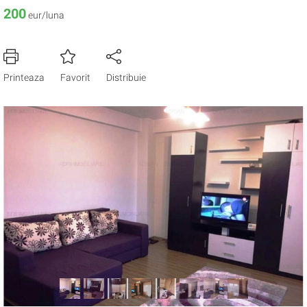
200
eur/luna
Printeaza
Favorit
Distribuie