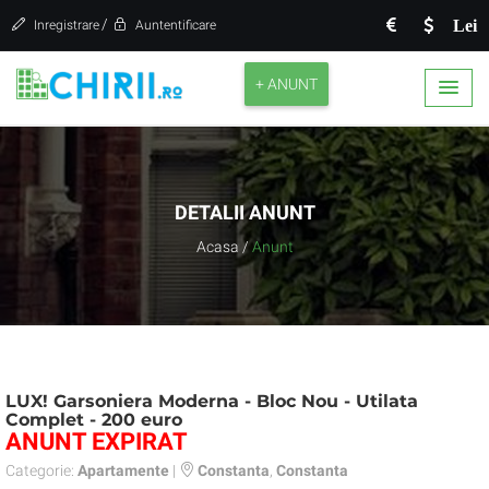
/
Lei
Inregistrare
Auntentificare
+ ANUNT
DETALII ANUNT
Acasa
/
Anunt
LUX! Garsoniera Moderna - Bloc Nou - Utilata
Complet - 200 euro
ANUNT EXPIRAT
Categorie:
Apartamente
|
Constanta
,
Constanta