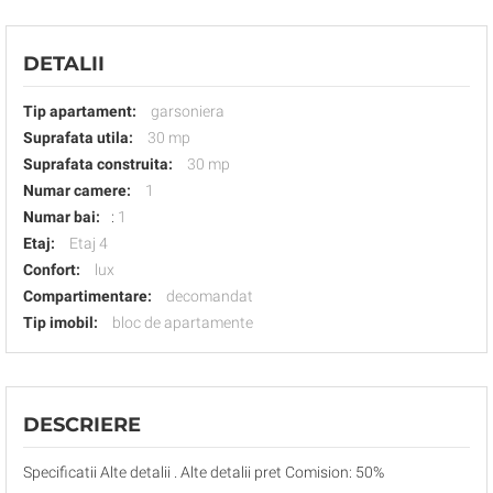
DETALII
Tip apartament:
garsoniera
Suprafata utila:
30 mp
Suprafata construita:
30 mp
Numar camere:
1
Numar bai:
:
1
Etaj:
Etaj 4
Confort:
lux
Compartimentare:
decomandat
Tip imobil:
bloc de apartamente
DESCRIERE
Specificatii Alte detalii . Alte detalii pret Comision: 50%