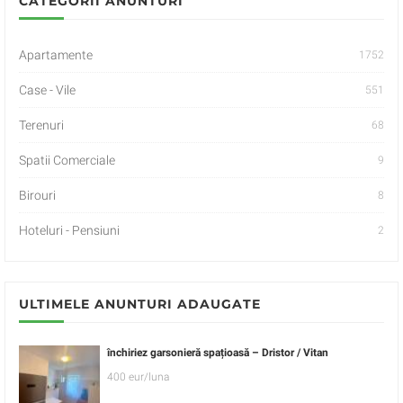
CATEGORII ANUNTURI
Apartamente
1752
Case - Vile
551
Terenuri
68
Spatii Comerciale
9
Birouri
8
Hoteluri - Pensiuni
2
ULTIMELE ANUNTURI ADAUGATE
închiriez garsonieră spațioasă – Dristor / Vitan
400 eur/luna