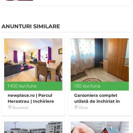
ANUNTURI SIMILARE
1400 eur/luna
180 eur/luna
newplace.ro | Parcul
Garsoniera complet
Herastrau | Inchiriere
utilată de închiriat în
apartament deosebit |
zona Marasti din Deva.
Bucuresti
Deva
3 camere | Lux