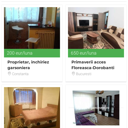
200 eur/luna
650 eur/luna
Proprietar, inchiriez
Primaverii acces
garsoniera
Floreasca-Dorobanti
apt. 2 cam.mobilat 650
Constanta
Bucuresti
E