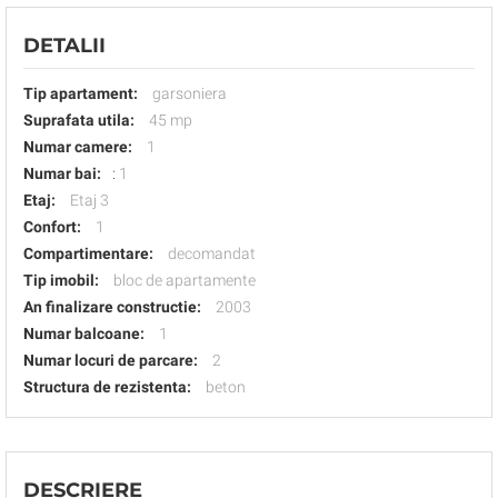
DETALII
Tip apartament:
garsoniera
Suprafata utila:
45 mp
Numar camere:
1
Numar bai:
:
1
Etaj:
Etaj 3
Confort:
1
Compartimentare:
decomandat
Tip imobil:
bloc de apartamente
An finalizare constructie:
2003
Numar balcoane:
1
Numar locuri de parcare:
2
Structura de rezistenta:
beton
DESCRIERE