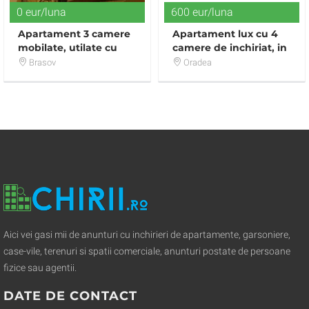
0 eur/luna
600 eur/luna
Apartament 3 camere
Apartament lux cu 4
mobilate, utilate cu
camere de inchiriat, in
doua chirii in avans
Nufarul, Oradea A0985
Brasov
Oradea
(garantie)
Aici vei gasi mii de anunturi cu inchirieri de apartamente, garsoniere,
case-vile, terenuri si spatii comerciale, anunturi postate de persoane
fizice sau agentii.
DATE DE CONTACT