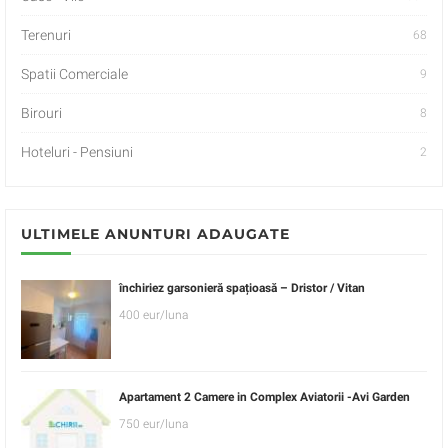
Terenuri
68
Spatii Comerciale
9
Birouri
8
Hoteluri - Pensiuni
2
ULTIMELE ANUNTURI ADAUGATE
închiriez garsonieră spațioasă – Dristor / Vitan
400 eur/luna
Apartament 2 Camere in Complex Aviatorii -Avi Garden
750 eur/luna