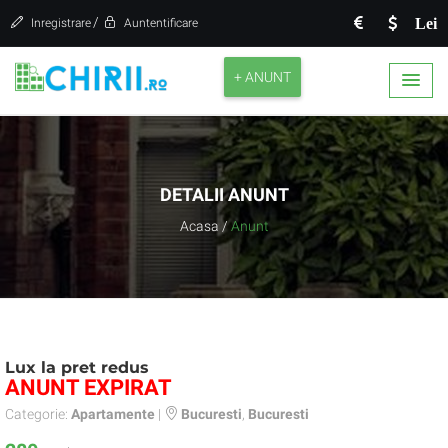
/
Lei
Inregistrare
Auntentificare
+ ANUNT
DETALII ANUNT
Acasa
/
Anunt
Lux la pret redus
ANUNT EXPIRAT
Categorie:
Apartamente
|
Bucuresti
,
Bucuresti