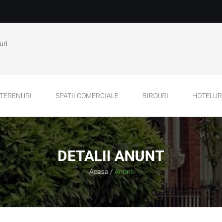
uri
TERENURI
SPATII COMERCIALE
BIROURI
HOTELURI
DETALII ANUNT
Acasa
/
Anunt