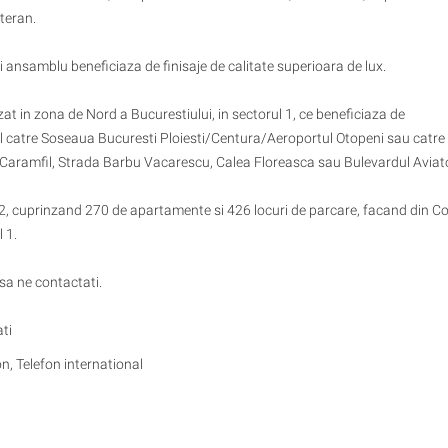
teran.
i ansamblu beneficiaza de finisaje de calitate superioara de lux.
at in zona de Nord a Bucurestiului, in sectorul 1, ce beneficiaza de
il catre Soseaua Bucuresti Ploiesti/Centura/Aeroportul Otopeni sau catre
 Caramfil, Strada Barbu Vacarescu, Calea Floreasca sau Bulevardul Aviato
, cuprinzand 270 de apartamente si 426 locuri de parcare, facand din Co
 1.
 sa ne contactati.
ati
on, Telefon international