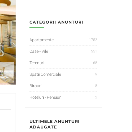
CATEGORII ANUNTURI
Apartamente
1752
Case - Vile
551
Terenuri
68
Spatii Comerciale
9
Birouri
8
Hoteluri - Pensiuni
2
ULTIMELE ANUNTURI
ADAUGATE