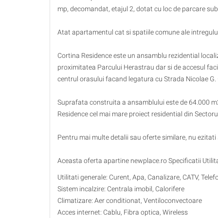
mp, decomandat, etajul 2, dotat cu loc de parcare sub
Atat apartamentul cat si spatiile comune ale intregulu
Cortina Residence este un ansamblu rezidential localiz
proximitatea Parcului Herastrau dar si de accesul fac
centrul orasului facand legatura cu Strada Nicolae G.
Suprafata construita a ansamblului este de 64.000 m2
Residence cel mai mare proiect residential din Sectorul
Pentru mai multe detalii sau oferte similare, nu ezitati
Aceasta oferta apartine newplace.ro Specificatii Utilit
Utilitati generale: Curent, Apa, Canalizare, CATV, Telef
Sistem incalzire: Centrala imobil, Calorifere
Climatizare: Aer conditionat, Ventiloconvectoare
Acces internet: Cablu, Fibra optica, Wireless