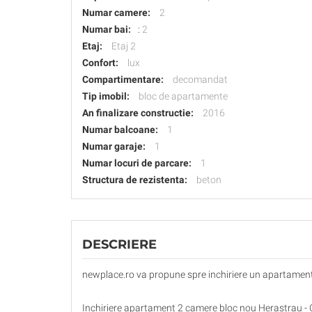
Numar camere:
2
Numar bai:
:
2
Etaj:
Etaj 2
Confort:
lux
Compartimentare:
decomandat
Tip imobil:
bloc de apartamente
An finalizare constructie:
2016
Numar balcoane:
1
Numar garaje:
1
Numar locuri de parcare:
1
Structura de rezistenta:
beton
DESCRIERE
newplace.ro va propune spre inchiriere un apartament 
Inchiriere apartament 2 camere bloc nou Herastrau - Co