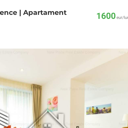
dence | Apartament
1600
eur/lu