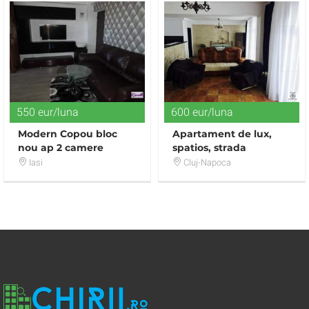
550 eur/luna
600 eur/luna
Modern Copou bloc
Apartament de lux,
nou ap 2 camere
spatios, strada
pietonala, Ultracentral!
Iasi
Cluj-Napoca