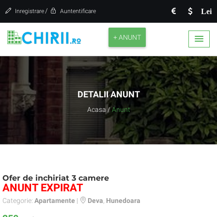
/
Lei
Inregistrare
Auntentificare
+ ANUNT
DETALII ANUNT
Acasa
/
Anunt
Ofer de inchiriat 3 camere
ANUNT EXPIRAT
Categorie:
Apartamente
|
Deva
,
Hunedoara