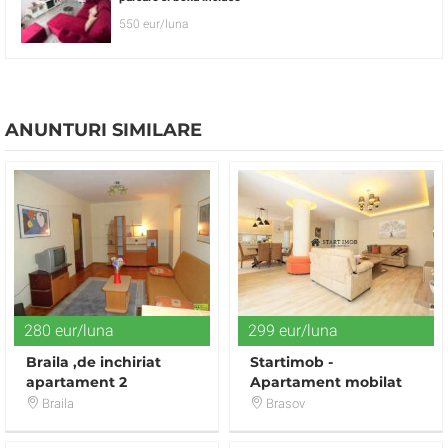
550 eur/luna
ANUNTURI SIMILARE
280 eur/luna
299 eur/luna
Braila ,de inchiriat
Startimob -
apartament 2
Apartament mobilat
camere,DOROBANTI,dotat
lux zona ONIX Brasov
Braila
Brasov
si utilat,igienizat