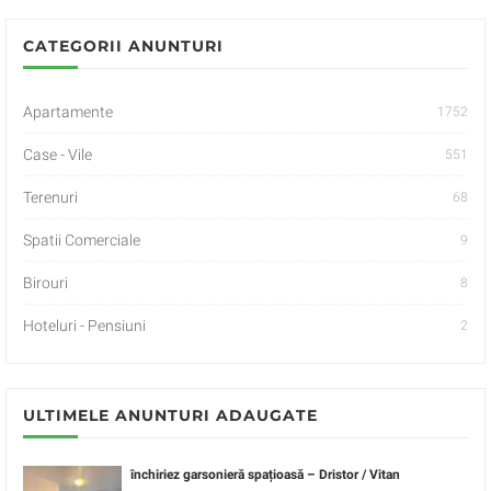
CATEGORII ANUNTURI
Apartamente
1752
Case - Vile
551
Terenuri
68
Spatii Comerciale
9
Birouri
8
Hoteluri - Pensiuni
2
ULTIMELE ANUNTURI ADAUGATE
închiriez garsonieră spațioasă – Dristor / Vitan