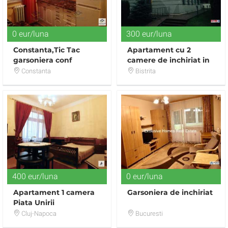
0 eur/luna
300 eur/luna
Constanta,Tic Tac
Apartament cu 2
garsoniera conf
camere de inchiriat in
1termen lung
zona Stefan cel Mare
Constanta
Bistrita
400 eur/luna
0 eur/luna
Apartament 1 camera
Garsoniera de inchiriat
Piata Unirii
Cluj-Napoca
Bucuresti