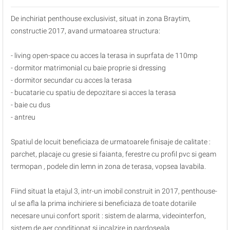
De inchiriat penthouse exclusivist, situat in zona Braytim,
constructie 2017, avand urmatoarea structura:
- living open-space cu acces la terasa in suprfata de 110mp
- dormitor matrimonial cu baie proprie si dressing
- dormitor secundar cu acces la terasa
- bucatarie cu spatiu de depozitare si acces la terasa
- baie cu dus
- antreu
Spatiul de locuit beneficiaza de urmatoarele finisaje de calitate :
parchet, placaje cu gresie si faianta, ferestre cu profil pvc si geam
termopan , podele din lemn in zona de terasa, vopsea lavabila.
Fiind situat la etajul 3, intr-un imobil construit in 2017, penthouse-
ul se afla la prima inchiriere si beneficiaza de toate dotariile
necesare unui confort sporit : sistem de alarma, videointerfon,
sistem de aer conditionat si incalzire in pardoseala.