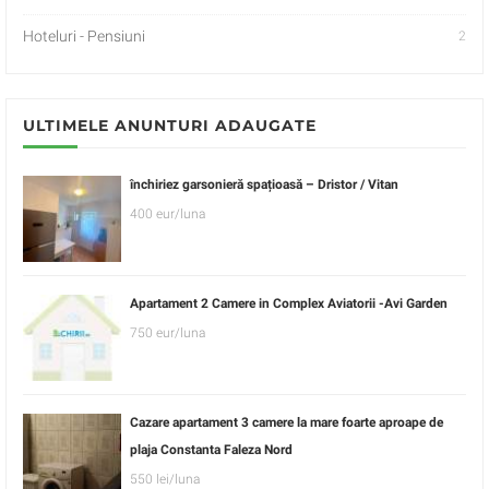
Hoteluri - Pensiuni
2
ULTIMELE ANUNTURI ADAUGATE
închiriez garsonieră spațioasă – Dristor / Vitan
400 eur/luna
Apartament 2 Camere in Complex Aviatorii -Avi Garden
750 eur/luna
Cazare apartament 3 camere la mare foarte aproape de
plaja Constanta Faleza Nord
550 lei/luna