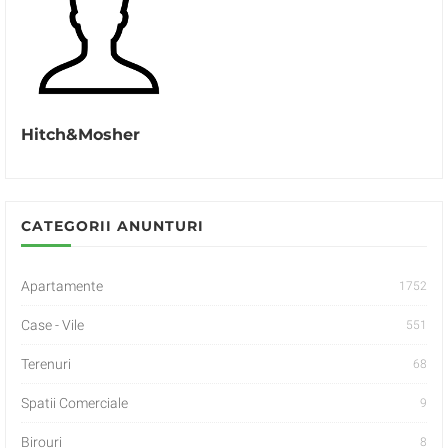
Hitch&Mosher
CATEGORII ANUNTURI
Apartamente
1752
Case - Vile
551
Terenuri
68
Spatii Comerciale
9
Birouri
8