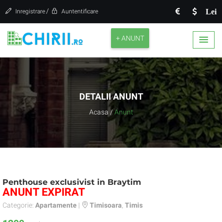
/
Lei
Inregistrare
Auntentificare
+ ANUNT
DETALII ANUNT
Acasa
/
Anunt
Penthouse exclusivist in Braytim
ANUNT EXPIRAT
Categorie:
Apartamente
|
Timisoara
,
Timis