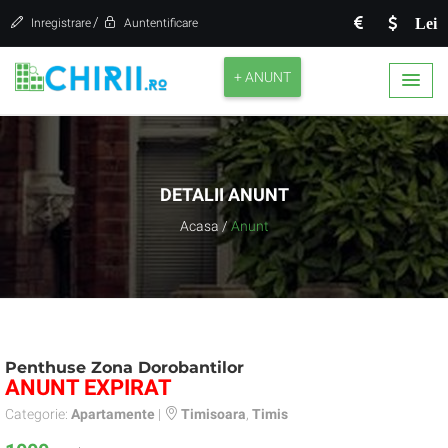
/
Lei
Inregistrare
Auntentificare
+ ANUNT
DETALII ANUNT
Acasa
/
Anunt
Penthuse Zona Dorobantilor
ANUNT EXPIRAT
Categorie:
Apartamente
|
Timisoara
,
Timis