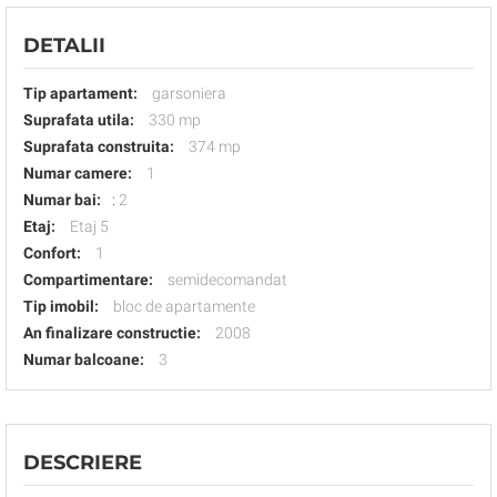
DETALII
Tip apartament:
garsoniera
Suprafata utila:
330 mp
Suprafata construita:
374 mp
Numar camere:
1
Numar bai:
:
2
Etaj:
Etaj 5
Confort:
1
Compartimentare:
semidecomandat
Tip imobil:
bloc de apartamente
An finalizare constructie:
2008
Numar balcoane:
3
DESCRIERE