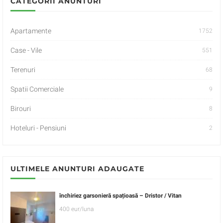
CATEGORII ANUNTURI
Apartamente
1752
Case - Vile
551
Terenuri
68
Spatii Comerciale
9
Birouri
8
Hoteluri - Pensiuni
2
ULTIMELE ANUNTURI ADAUGATE
închiriez garsonieră spațioasă – Dristor / Vitan
400 eur/luna