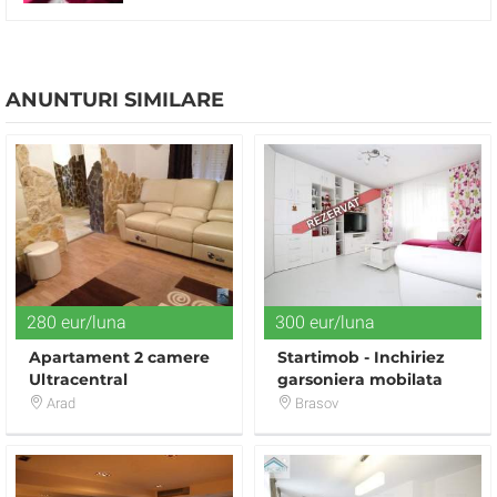
ANUNTURI SIMILARE
280 eur/luna
300 eur/luna
Apartament 2 camere
Startimob - Inchiriez
Ultracentral
garsoniera mobilata
zona Pietii Astra
Arad
Brasov