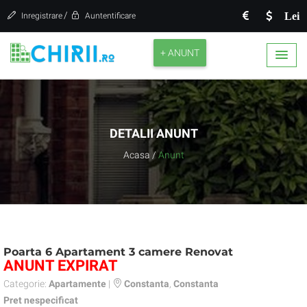
/
Lei
Inregistrare
Auntentificare
+ ANUNT
DETALII ANUNT
Acasa
/
Anunt
Poarta 6 Apartament 3 camere Renovat
ANUNT EXPIRAT
Categorie:
Apartamente
|
Constanta
,
Constanta
Pret nespecificat