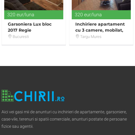
320 eur/luna
320 eur/luna
Garsoniera Lux bloc
Inchiriere apartament
2017 Regie
cu 3 camere, mobilat,
utilat, zona Fortuna-
Bucuresti
Targu Mures
Corina
Aici vei gasi mii de anunturi cu inchirieri de apartamente, garsoniere,
case-vile, terenuri si spatii comerciale, anunturi postate de persoane
fizice sau agentii.