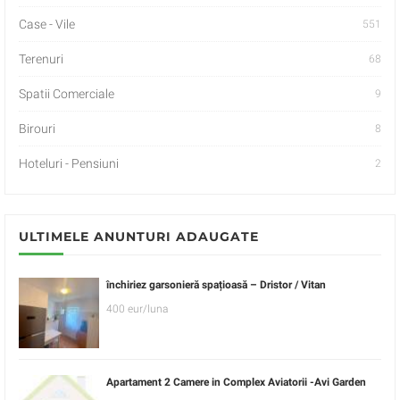
Case - Vile
551
Terenuri
68
Spatii Comerciale
9
Birouri
8
Hoteluri - Pensiuni
2
ULTIMELE ANUNTURI ADAUGATE
închiriez garsonieră spațioasă – Dristor / Vitan
400 eur/luna
Apartament 2 Camere in Complex Aviatorii -Avi Garden