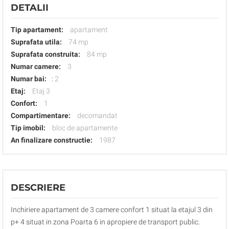
DETALII
Tip apartament:
apartament
Suprafata utila:
74 mp
Suprafata construita:
84 mp
Numar camere:
3
Numar bai:
:
2
Etaj:
Etaj 3
Confort:
1
Compartimentare:
decomandat
Tip imobil:
bloc de apartamente
An finalizare constructie:
1987
DESCRIERE
Inchiriere apartament de 3 camere confort 1 situat la etajul 3 din
p+ 4 situat in zona Poarta 6 in apropiere de transport public.