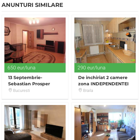
ANUNTURI SIMILARE
650 eur/luna
290 eur/luna
13 Septembrie-
De inchiriat 2 camere
Sebastian Prosper
zona INDEPENDENTEI
Hristo Botev mobilat si
Bucuresti
Braila
dotat lux.