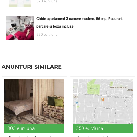
570 eur/luna
Chirie apartament 3 camere modern, 56 mp, Pacurari,
parcare si boxa incluse
550 eur/luna
ANUNTURI SIMILARE
300 eur/luna
350 eur/luna