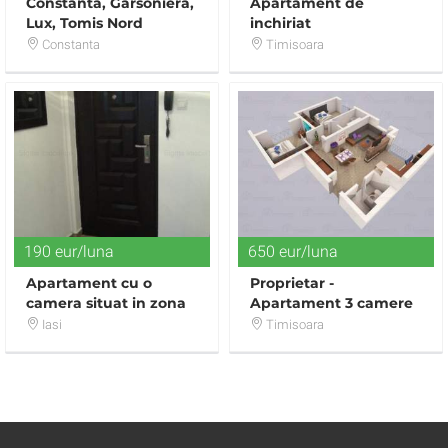
Constanta, Garsoniera,
Apartament de
Lux, Tomis Nord
inchiriat
Constanta
Timisoara
190 eur/luna
650 eur/luna
Apartament cu o
Proprietar -
camera situat in zona
Apartament 3 camere
Alexandru cel Bun
zona de lux - Braytim
Iasi
Timisoara
Claude Debussy