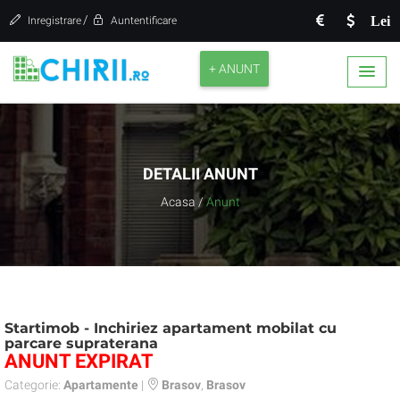
/
Lei
Inregistrare
Auntentificare
+ ANUNT
DETALII ANUNT
Acasa
/
Anunt
Startimob - Inchiriez apartament mobilat cu
parcare supraterana
ANUNT EXPIRAT
Categorie:
Apartamente
|
Brasov
,
Brasov