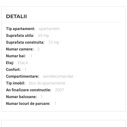
DETALII
Tip apartament:
apartament
Suprafata utila:
65 mp
Suprafata construita:
72 mp
Numar camere:
2
Numar bai:
:
1
Etaj:
Etaj 4
Confort:
1
Compartimentare:
semidecomandat
Tip imobil:
bloc de apartamente
An finalizare constructie:
2007
Numar balcoane:
1
Numar locuri de parcare:
1