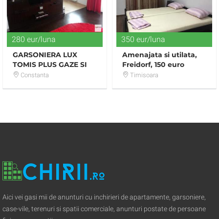
280 eur/luna
350 eur/luna
GARSONIERA LUX
Amenajata si utilata,
TOMIS PLUS GAZE SI
Freidorf, 150 euro
LOC PARCARE
Constanta
Timisoara
Aici vei gasi mii de anunturi cu inchirieri de apartamente, garsoniere,
case-vile, terenuri si spatii comerciale, anunturi postate de persoane