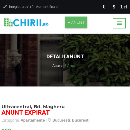
/
Lei
Inregistrare
Auntentificare
+ ANUNT
DETALII ANUNT
Acasa
/
Anunt
Ultracentral, Bd. Magheru
ANUNT EXPIRAT
Categorie:
Apartamente
|
Bucuresti
,
Bucuresti