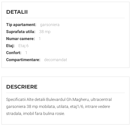
DETALII
Tip apartament:
garsoniera
Suprafata utila:
38 mp
Numar camere:
1
Etaj:
Etaj 6
Confort:
1
Compartimentare:
decomandat
DESCRIERE
Specificatii Alte detalii Bulevardul Gh.Magheru, ultracentral
garsoniera 38 mp mobilata, utilata, etaj1/6, intrare vedere
stradala, imobil fara bulina rosie.