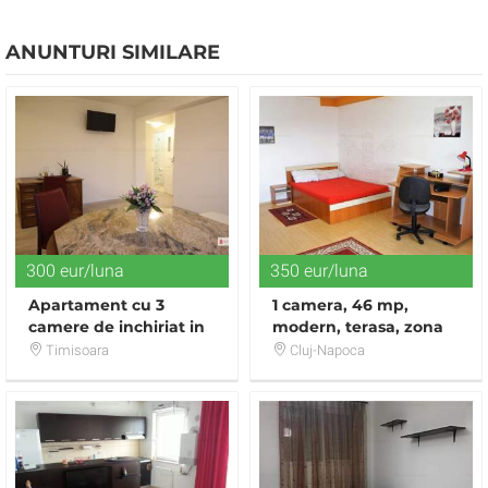
ANUNTURI SIMILARE
300 eur/luna
350 eur/luna
Apartament cu 3
1 camera, 46 mp,
camere de inchiriat in
modern, terasa, zona
zona Ultracentral
str Padurii
Timisoara
Cluj-Napoca