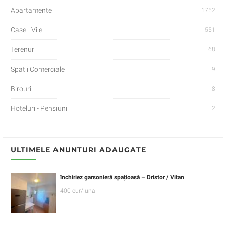
Apartamente
1752
Case - Vile
551
Terenuri
68
Spatii Comerciale
9
Birouri
8
Hoteluri - Pensiuni
2
ULTIMELE ANUNTURI ADAUGATE
închiriez garsonieră spațioasă – Dristor / Vitan
400 eur/luna