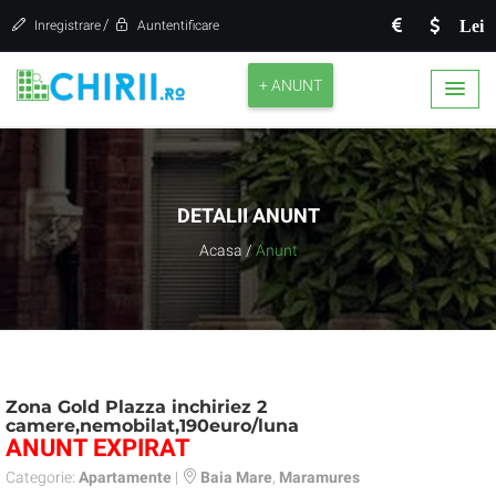
/
Lei
Inregistrare
Auntentificare
+ ANUNT
DETALII ANUNT
Acasa
/
Anunt
Zona Gold Plazza inchiriez 2
camere,nemobilat,190euro/luna
ANUNT EXPIRAT
Categorie:
Apartamente
|
Baia Mare
,
Maramures