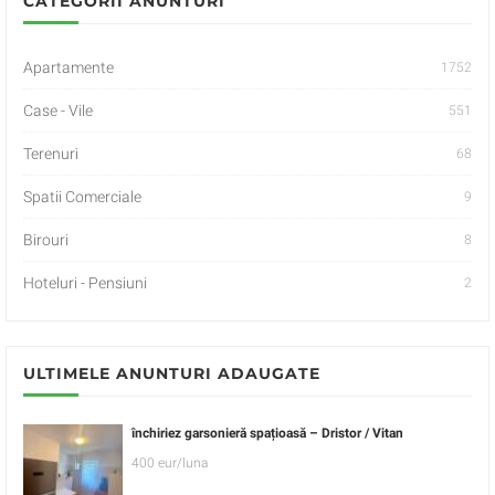
CATEGORII ANUNTURI
Apartamente
1752
Case - Vile
551
Terenuri
68
Spatii Comerciale
9
Birouri
8
Hoteluri - Pensiuni
2
ULTIMELE ANUNTURI ADAUGATE
închiriez garsonieră spațioasă – Dristor / Vitan
400 eur/luna