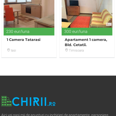
230 eur/luna
300 eur/luna
1 Camera Tatarasi
Apartament 1 camera,
Bld. Cetatii.
Iasi
Timisoara
Aici vei gasi mii de anunturi cu inchirieri de apartamente, garsoniere,