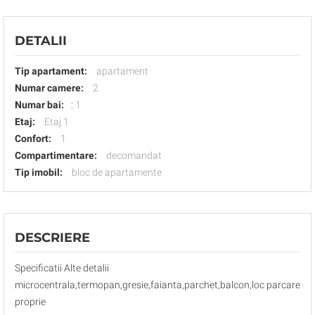
DETALII
Tip apartament:
apartament
Numar camere:
2
Numar bai:
:
1
Etaj:
Etaj 1
Confort:
1
Compartimentare:
decomandat
Tip imobil:
bloc de apartamente
DESCRIERE
Specificatii Alte detalii
microcentrala,termopan,gresie,faianta,parchet,balcon,loc parcare
proprie