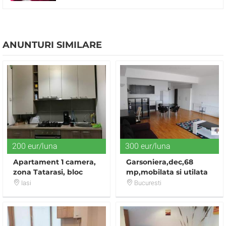
ANUNTURI SIMILARE
200 eur/luna
300 eur/luna
Apartament 1 camera,
Garsoniera,dec,68
zona Tatarasi, bloc
mp,mobilata si utilata
nou,
lux,zona Pipera.
Iasi
Bucuresti