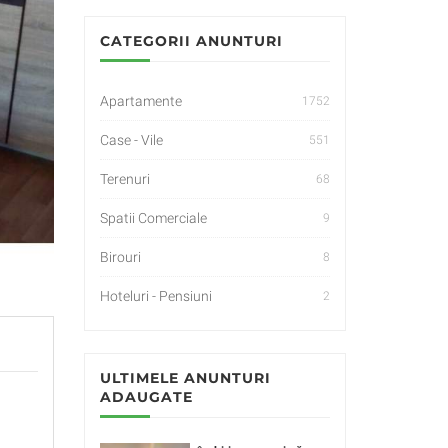
CATEGORII ANUNTURI
Apartamente
1752
Case - Vile
551
Terenuri
68
Spatii Comerciale
9
Birouri
8
Hoteluri - Pensiuni
2
ULTIMELE ANUNTURI
ADAUGATE