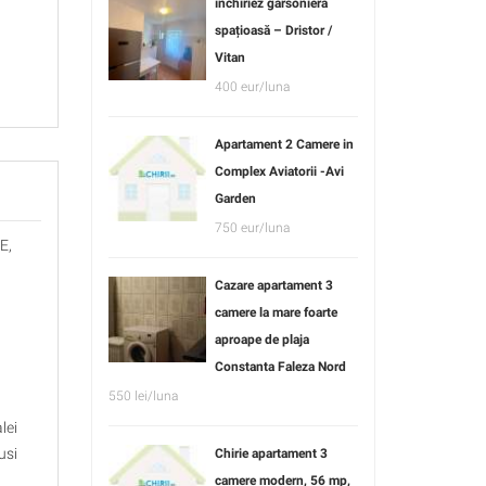
închiriez garsonieră
spațioasă – Dristor /
Vitan
400 eur/luna
Apartament 2 Camere in
Complex Aviatorii -Avi
Garden
750 eur/luna
E,
Cazare apartament 3
camere la mare foarte
aproape de plaja
Constanta Faleza Nord
550 lei/luna
lei
usi
Chirie apartament 3
camere modern, 56 mp,