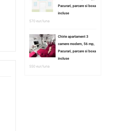
Pacurari, parcare si boxa
incluse
570 eur/luna
Chirie apartament 3
camere modern, 56 mp,
Pacurari, parcare si boxa
incluse
550 eur/luna