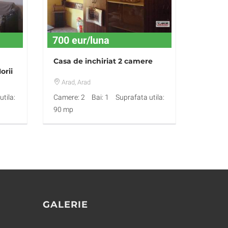
700 eur/luna
Casa de inchiriat 2 camere
orii
Arad
, Arad
tila:
Camere: 2
Bai: 1
Suprafata utila:
90 mp
GALERIE