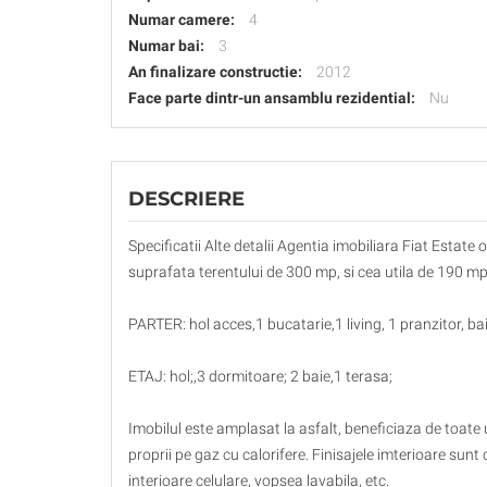
Numar camere:
4
Numar bai:
3
An finalizare constructie:
2012
Face parte dintr-un ansamblu rezidential:
Nu
DESCRIERE
Specificatii Alte detalii Agentia imobiliara Fiat Estate
suprafata terentului de 300 mp, si cea utila de 190 m
PARTER: hol acces,1 bucatarie,1 living, 1 pranzitor, ba
ETAJ: hol;,3 dormitoare; 2 baie,1 terasa;
Imobilul este amplasat la asfalt, beneficiaza de toate u
proprii pe gaz cu calorifere. Finisajele imterioare sun
interioare celulare, vopsea lavabila, etc.