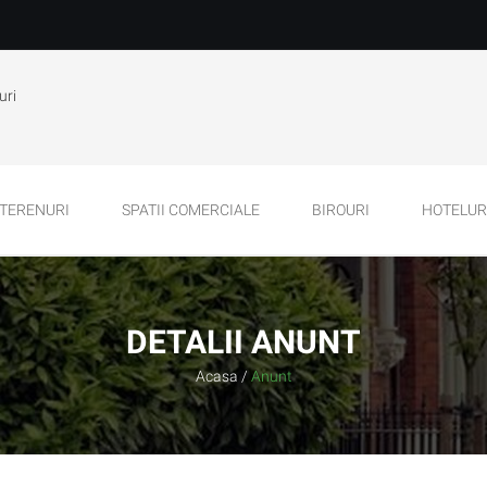
uri
TERENURI
SPATII COMERCIALE
BIROURI
HOTELURI
DETALII ANUNT
Acasa
/
Anunt