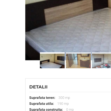
DETALII
Suprafata teren:
300 mp
Suprafata utila:
190 mp
Suprafata construita:
0 mp