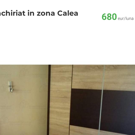
chiriat in zona Calea
680
eur/luna