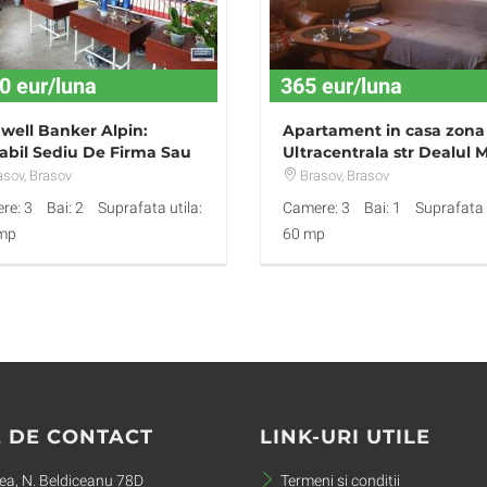
0 eur/luna
365 eur/luna
well Banker Alpin:
Apartament in casa zona
abil Sediu De Firma Sau
Ultracentrala str Dealul M
inta
,mobilat,utilat,365Eur.
asov
, Brasov
Brasov
, Brasov
re: 3
Bai: 2
Suprafata utila:
Camere: 3
Bai: 1
Suprafata u
mp
60 mp
 DE CONTACT
LINK-URI UTILE
a, N. Beldiceanu 78D
Termeni si conditii