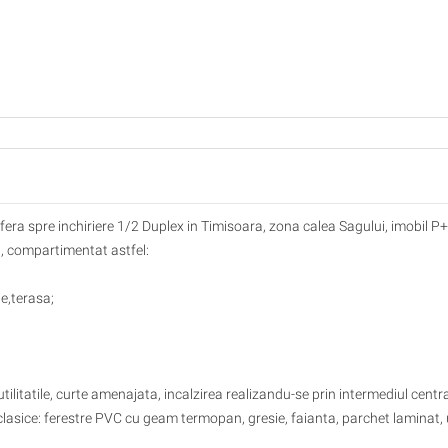
 ofera spre inchiriere 1/2 Duplex in Timisoara, zona calea Sagului, imobil P+
p, compartimentat astfel:
ie,terasa;
tilitatile, curte amenajata, incalzirea realizandu-se prin intermediul centra
t clasice: ferestre PVC cu geam termopan, gresie, faianta, parchet laminat, 