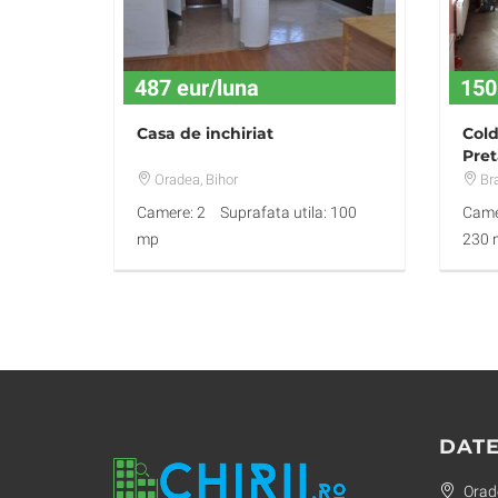
487 eur/luna
150
Casa de inchiriat
Cold
Pret
Locu
Oradea
, Bihor
Br
Camere: 2
Suprafata utila: 100
Came
mp
230 
DATE
Orade