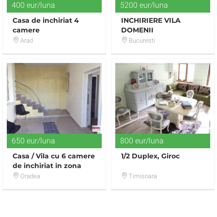
400 eur/luna
5200 eur/luna
Casa de inchiriat 4
INCHIRIERE VILA
camere
DOMENII
Arad
Bucuresti
650 eur/luna
800 eur/luna
Casa / Vila cu 6 camere
1/2 Duplex, Giroc
de inchiriat in zona
Oncea
Oradea
Timisoara