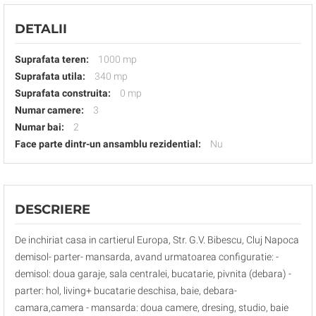
DETALII
Suprafata teren:
1000 mp
Suprafata utila:
340 mp
Suprafata construita:
0 mp
Numar camere:
3
Numar bai:
2
Face parte dintr-un ansamblu rezidential:
Nu
DESCRIERE
De inchiriat casa in cartierul Europa, Str. G.V. Bibescu, Cluj Napoca
demisol- parter- mansarda, avand urmatoarea configuratie: -
demisol: doua garaje, sala centralei, bucatarie, pivnita (debara) -
parter: hol, living+ bucatarie deschisa, baie, debara-
camara,camera - mansarda: doua camere, dresing, studio, baie