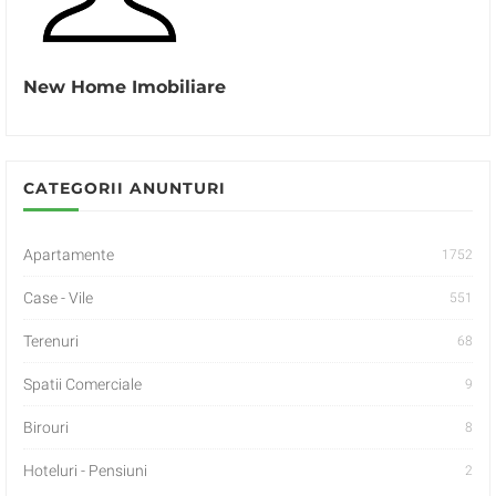
New Home Imobiliare
CATEGORII ANUNTURI
Apartamente
1752
Case - Vile
551
Terenuri
68
Spatii Comerciale
9
Birouri
8
Hoteluri - Pensiuni
2