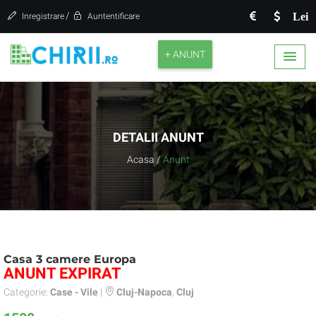
/
Lei
Inregistrare
Auntentificare
+ ANUNT
DETALII ANUNT
Acasa
/
Anunt
Casa 3 camere Europa
ANUNT EXPIRAT
Categorie:
Case - Vile
|
Cluj-Napoca
,
Cluj