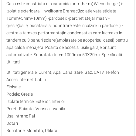
Casa este constriuta din caramida porotherm( Wienerberger)+
izolatie exterioara , invelitoare Bramac(izolatie vata sticlata
10mm+5mm+10mm) -pardoseli: -parchet stejar masiv -
gresie(baile, bucataria si hol intrare este incalzire in pardoseli) -
centrala termica performanta(in condensatie) care lucreaza in
tandem cu 3 panuri solare(amplasate pe acoperisul casei) pentru
apa calda menajera. Poarta de acces si usile garajelor sunt
automatizate. Suprafata teren 1000mp( 50X20m). Specificatii
Utilitati
Utilitati generale: Curent, Apa, Canalizare, Gaz, CATV, Telefon
Acces internet: Cablu
Finisaje
Podele: Gresie
Izolatii termice: Exterior, Interior
Pereti: Faianta, Vopsea lavabila
Usa intrare: Pal
Dotari
Bucatarie: Mobilata, Utilata