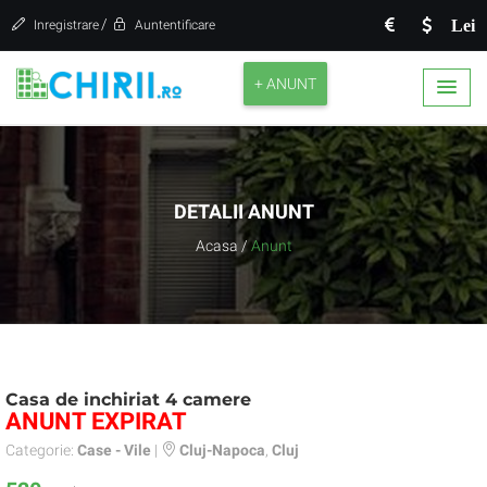
/
Lei
Inregistrare
Auntentificare
+ ANUNT
DETALII ANUNT
Acasa
/
Anunt
Casa de inchiriat 4 camere
ANUNT EXPIRAT
Categorie:
Case - Vile
|
Cluj-Napoca
,
Cluj