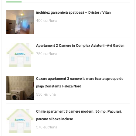
închiriez garsonieră spațioasă – Dristor / Vitan
400 eur/luna
Apartament 2 Camere in Complex Aviatorii -Avi Garden
750 eur/luna
Cazare apartament 3 camere la mare foarte aproape de
plaja Constanta Faleza Nord
550 lei/luna
Chirie apartament 3 camere modern, 56 mp, Pacurari,
parcare si boxa incluse
570 eur/luna