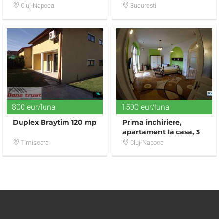
Muresanu,
Mansarda)
Cluj-Napoca
Bucuresti
vanzare/inchiriere
800 eur/luna
1500 eur/luna
Duplex Braytim 120 mp
Prima inchiriere,
apartament la casa, 3
camere, curte
Timisoara
Cluj-Napoca
amenajata, zona
Centrala!