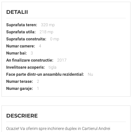
DETALII
Suprafata teren:
320 mp
Suprafata utila:
218 mp
Suprafata construita:
0 mp
Numar camere:
4
Numar bai:
3
An finalizare constructie:
2017
Invelitoare acoperis:
tigla
Face parte dintr-un ansamblu rezidential:
Nu
Numar terase:
2
Numar garaje:
1
DESCRIERE
Ocazie! Va oferim spre inchiriere duplex in Cartierul Andrei