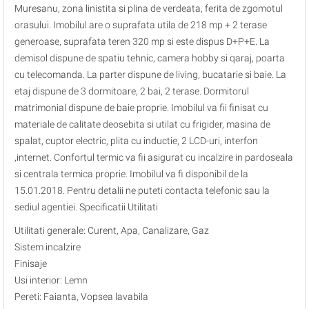
Muresanu, zona linistita si plina de verdeata, ferita de zgomotul
orasului. Imobilul are o suprafata utila de 218 mp + 2 terase
generoase, suprafata teren 320 mp si este dispus D+P+E. La
demisol dispune de spatiu tehnic, camera hobby si qaraj, poarta
cu telecomanda. La parter dispune de living, bucatarie si baie. La
etaj dispune de 3 dormitoare, 2 bai, 2 terase. Dormitorul
matrimonial dispune de baie proprie. Imobilul va fii finisat cu
materiale de calitate deosebita si utilat cu frigider, masina de
spalat, cuptor electric, plita cu inductie, 2 LCD-uri, interfon
,internet. Confortul termic va fii asigurat cu incalzire in pardoseala
si centrala termica proprie. Imobilul va fi disponibil de la
15.01.2018. Pentru detalii ne puteti contacta telefonic sau la
sediul agentiei. Specificatii Utilitati
Utilitati generale: Curent, Apa, Canalizare, Gaz
Sistem incalzire
Finisaje
Usi interior: Lemn
Pereti: Faianta, Vopsea lavabila