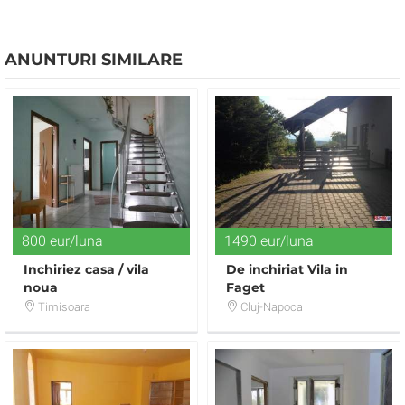
ANUNTURI SIMILARE
800 eur/luna
1490 eur/luna
Inchiriez casa / vila
De inchiriat Vila in
noua
Faget
Timisoara
Cluj-Napoca