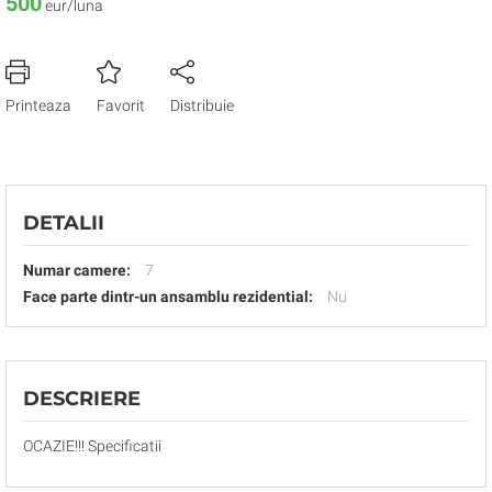
500
eur/luna
Printeaza
Favorit
Distribuie
DETALII
Numar camere:
7
Face parte dintr-un ansamblu rezidential:
Nu
DESCRIERE
OCAZIE!!! Specificatii