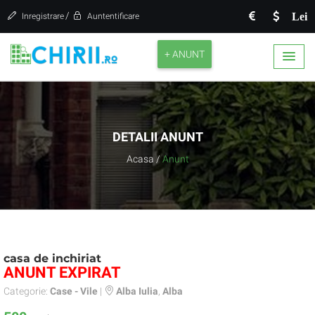
/
Lei
Inregistrare
Auntentificare
+ ANUNT
DETALII ANUNT
Acasa
/
Anunt
casa de inchiriat
ANUNT EXPIRAT
Categorie:
Case - Vile
|
Alba Iulia
,
Alba