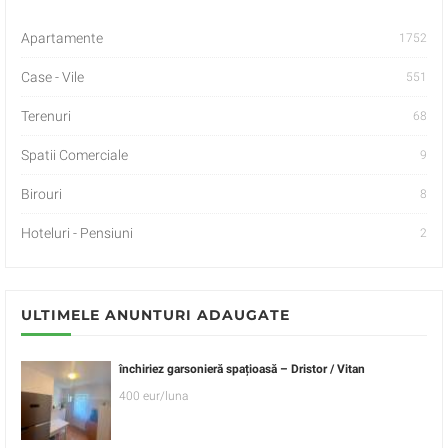
Apartamente
1752
Case - Vile
551
Terenuri
68
Spatii Comerciale
9
Birouri
8
Hoteluri - Pensiuni
2
ULTIMELE ANUNTURI ADAUGATE
închiriez garsonieră spațioasă – Dristor / Vitan
400 eur/luna