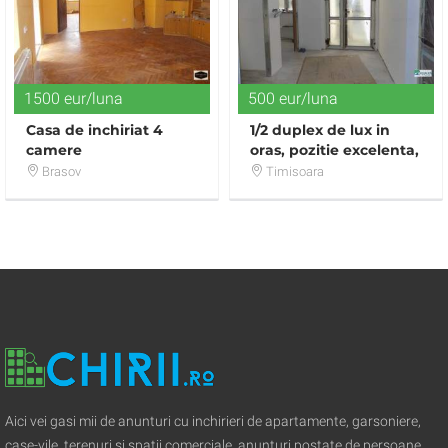
1500 eur/luna
500 eur/luna
Casa de inchiriat 4
1/2 duplex de lux in
camere
oras, pozitie excelenta,
zona linistita.
Brasov
Timisoara
Aici vei gasi mii de anunturi cu inchirieri de apartamente, garsoniere,
case-vile, terenuri si spatii comerciale, anunturi postate de persoane