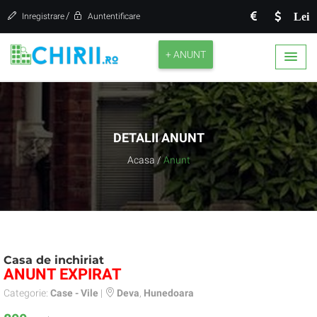
/
Lei
Inregistrare
Auntentificare
+ ANUNT
DETALII ANUNT
Acasa
/
Anunt
Casa de inchiriat
ANUNT EXPIRAT
Categorie:
Case - Vile
|
Deva
,
Hunedoara