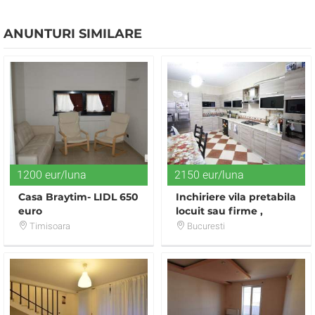
ANUNTURI SIMILARE
1200 eur/luna
2150 eur/luna
Casa Braytim- LIDL 650
Inchiriere vila pretabila
euro
locuit sau firme ,
metrou Jiului
Timisoara
Bucuresti