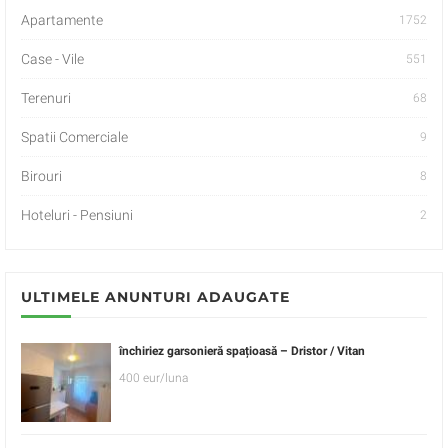
Apartamente
1752
Case - Vile
551
Terenuri
68
Spatii Comerciale
9
Birouri
8
Hoteluri - Pensiuni
2
ULTIMELE ANUNTURI ADAUGATE
închiriez garsonieră spațioasă – Dristor / Vitan
400 eur/luna