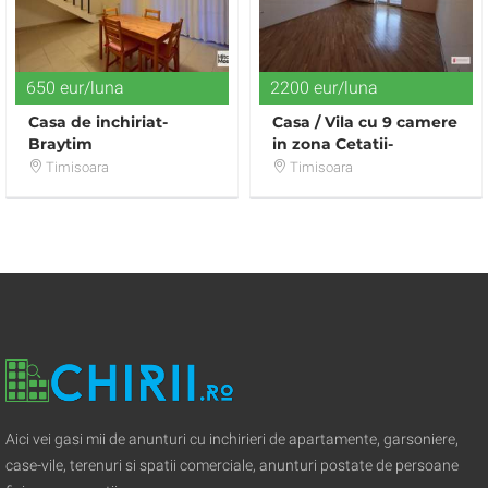
650 eur/luna
2200 eur/luna
Casa de inchiriat-
Casa / Vila cu 9 camere
Braytim
in zona Cetatii-
pretabila pentru
Timisoara
Timisoara
birouri
Aici vei gasi mii de anunturi cu inchirieri de apartamente, garsoniere,
case-vile, terenuri si spatii comerciale, anunturi postate de persoane