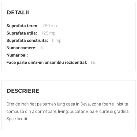
DETALII
Suprafata teren:
250 mp
Suprafata utila:
125 mp
Suprafata construita:
0 mp
Numar camere:
3
Numar bai:
1
Face parte dintr-un ansamblu rezidential:
Nu
DESCRIERE
Ofer de inchiriat pe termen lung casa in Deva, zona foarte linistita,
compusa din 2 dormitoare, living, bucatarie, baie, curte si gradina.
Specificatii