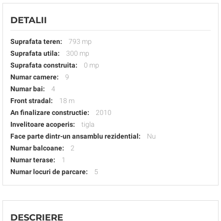
DETALII
Suprafata teren:
793 mp
Suprafata utila:
300 mp
Suprafata construita:
0 mp
Numar camere:
9
Numar bai:
4
Front stradal:
18 m
An finalizare constructie:
2010
Invelitoare acoperis:
tigla
Face parte dintr-un ansamblu rezidential:
Nu
Numar balcoane:
2
Numar terase:
1
Numar locuri de parcare:
5
DESCRIERE