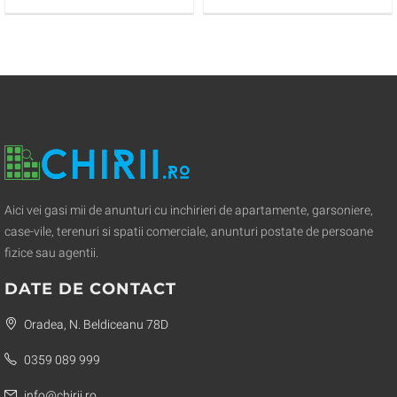
min de P.UNIRII
Aici vei gasi mii de anunturi cu inchirieri de apartamente, garsoniere,
case-vile, terenuri si spatii comerciale, anunturi postate de persoane
fizice sau agentii.
DATE DE CONTACT
Oradea, N. Beldiceanu 78D
0359 089 999
info@chirii.ro