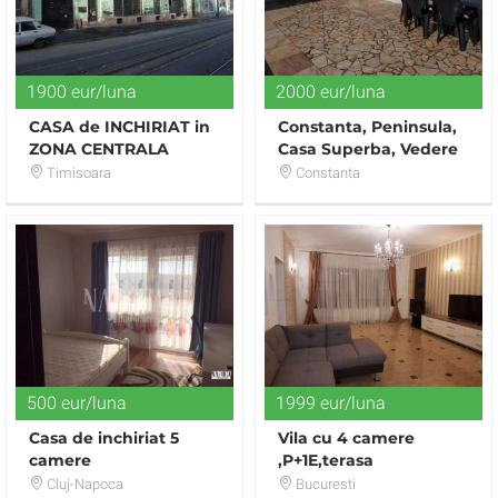
1900 eur/luna
2000 eur/luna
CASA de INCHIRIAT in
Constanta, Peninsula,
ZONA CENTRALA
Casa Superba, Vedere
la Mare, Terasa, Locuit
Timisoara
Constanta
sau Spatiu
500 eur/luna
1999 eur/luna
Casa de inchiriat 5
Vila cu 4 camere
camere
,P+1E,terasa
superba,situata la 20
Cluj-Napoca
Bucuresti