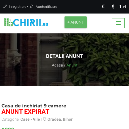
/
Lei
Inregistrare
Auntentificare
+ ANUNT
DETALII ANUNT
Acasa
/
Anunt
Casa de inchiriat 9 camere
ANUNT EXPIRAT
Categorie:
Case - Vile
|
Oradea
,
Bihor