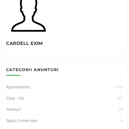
CARDELL EXIM
CATEGORII ANUNTURI
Apartamente
1752
Case - Vile
551
Terenuri
68
Spatii Comerciale
9