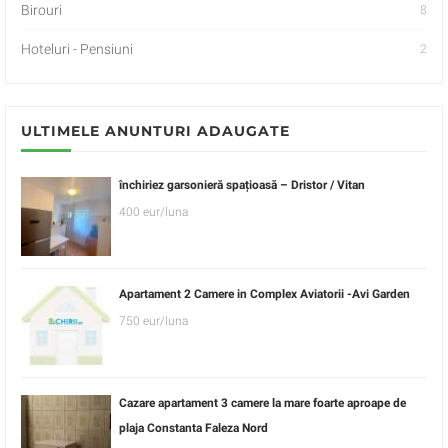
Birouri
8
Hoteluri - Pensiuni
2
ULTIMELE ANUNTURI ADAUGATE
închiriez garsonieră spațioasă – Dristor / Vitan
400 eur/luna
Apartament 2 Camere in Complex Aviatorii -Avi Garden
750 eur/luna
Cazare apartament 3 camere la mare foarte aproape de
plaja Constanta Faleza Nord