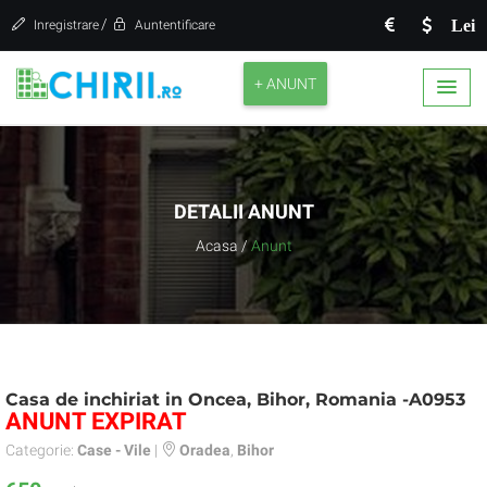
/
Lei
Inregistrare
Auntentificare
+ ANUNT
DETALII ANUNT
Acasa
/
Anunt
Casa de inchiriat in Oncea, Bihor, Romania -A0953
ANUNT EXPIRAT
Categorie:
Case - Vile
|
Oradea
,
Bihor