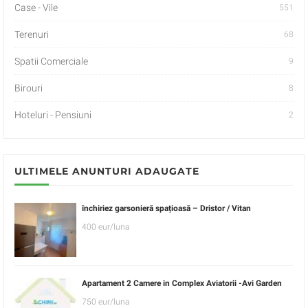
Case - Vile
551
Terenuri
68
Spatii Comerciale
9
Birouri
8
Hoteluri - Pensiuni
2
ULTIMELE ANUNTURI ADAUGATE
închiriez garsonieră spațioasă – Dristor / Vitan
400 eur/luna
Apartament 2 Camere in Complex Aviatorii -Avi Garden
750 eur/luna