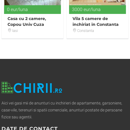
0 eur/luna
3000 eur/luna
Casa cu 2 camere,
Vila 5 camere de
Copou Univ Cuza
inchiriat in Constanta
zona KM 4-5
Iasi
Constanta
Aici vei gasi mii de anunturi cu inchirieri de apartamente, garsoniere,
case-vile, terenuri si spatii comerciale, anunturi postate de persoane
fizice sau agentii.
DATE DE CONTACT