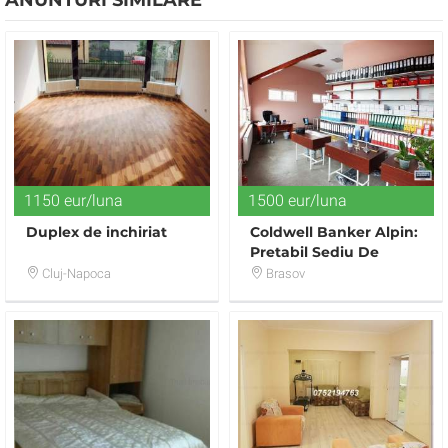
1150 eur/luna
1500 eur/luna
Duplex de inchiriat
Coldwell Banker Alpin:
Pretabil Sediu De
Firma Sau Locuinta
Cluj-Napoca
Brasov