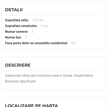
DETALII
Suprafata utila:
100 mp
Suprafata construita:
0 mp
Numar camere:
3
Numar bai:
2
Face parte dintr-un ansamblu rezidential:
Nu
DESCRIERE
Gaminvest ofera spre inchiriere casa in Oncea, Oradea Bihor,
Romania. Specificatii
LOCALIZARE PE HARTA