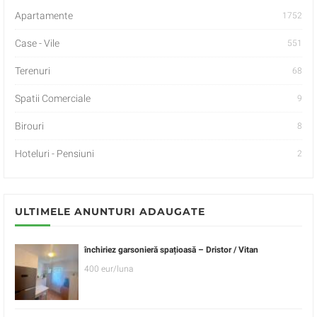
Apartamente
1752
Case - Vile
551
Terenuri
68
Spatii Comerciale
9
Birouri
8
Hoteluri - Pensiuni
2
ULTIMELE ANUNTURI ADAUGATE
închiriez garsonieră spațioasă – Dristor / Vitan
400 eur/luna