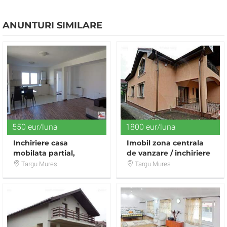
ANUNTURI SIMILARE
550 eur/luna
1800 eur/luna
Inchiriere casa
Imobil zona centrala
mobilata partial,
de vanzare / inchiriere
utilata, Cartie
pe termen lung
Targu Mures
Targu Mures
Belvedere