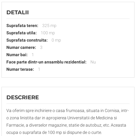
DETALII
Suprafata teren:
325 mp
Suprafata utila:
100 mp
Suprafata construita:
0 mp
Numar camere:
3
Numar bai:
1
Face parte dintr-un ansamblu rezidential:
Nu
Numar terase:
1
DESCRIERE
Va oferim spre inchiriere o casa frumoasa, situata in Cornisa, intr-
o zona linistita dar in apropierea Universitatii de Medicina si
Farmacie, a diverselor magazine, statie de autobuz, etc. Aceasta
ocupa o suprafata de 100 mp si dispune de o curte.