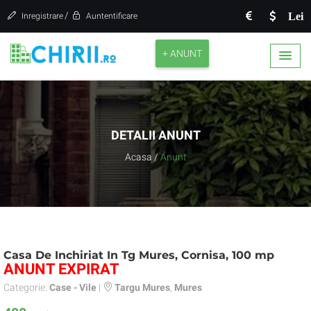
/
Lei
Inregistrare
Auntentificare
+ ANUNT
DETALII ANUNT
Acasa
/
Anunt
Casa De Inchiriat In Tg Mures, Cornisa, 100 mp
ANUNT EXPIRAT
Categorie:
Case - Vile
|
Targu Mures
,
Mures