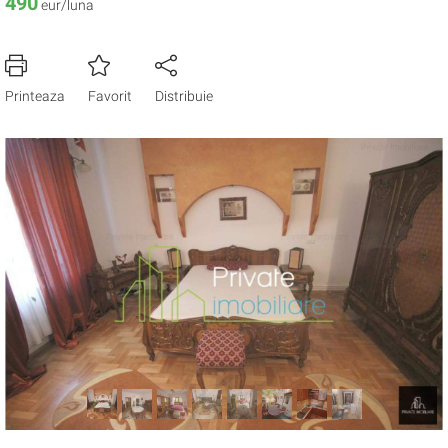
490
eur/luna
Printeaza
Favorit
Distribuie