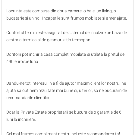
Locuinta este compusa din doua camere, o baie, un living, o
bucatarie si un hol. Incaperile sunt frumos mobilate si amenajate.
Confortul termic este asigurat de sistemul de incalzire pe baza de
centrala termica si de geamurile tip termopan.
Doritorii pot inchiria casa complet mobilata si utilata la pretul de
490 euro/pe luna.
Dandu-ne tot interesul in a fi de ajutor maxim clientilor nostri... ne
ajuta sa obtinem rezultate mai bune si, ulterior, sa ne bucuram de
recomandarile clientilor.
Doar la Private Estate proprietarii se bucura de o garantie de 6
luni la inchiriere.
Cel mai frumos compliment pentru noi este recomandarea ta!